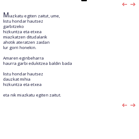
M
iazkatu egiten zaitut, ume,
listu hondar hautsez
garbitzeko
hizkuntza eta etxea
miazkatzen ditudalarik
ahotik ateratzen zaidan
lur gorri honekin.
Amaren eginbeharra
haurra garbi edukitzea baldin bada
listu hondar hautsez
dauzkat mihia
hizkuntza eta etxea
eta nik miazkatu egiten zaitut.