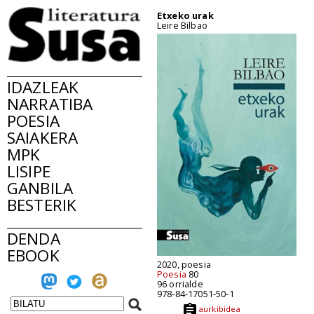
Etxeko urak
Leire Bilbao
IDAZLEAK
NARRATIBA
POESIA
SAIAKERA
MPK
LISIPE
GANBILA
BESTERIK
DENDA
EBOOK
2020, poesia
Poesia
80
96 orrialde
978-84-17051-50-1
aurkibidea