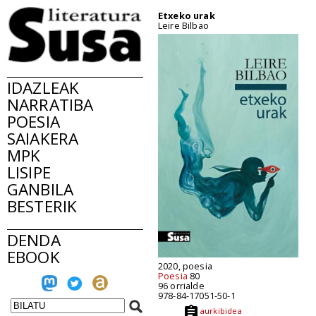
Etxeko urak
Leire Bilbao
IDAZLEAK
NARRATIBA
POESIA
SAIAKERA
MPK
LISIPE
GANBILA
BESTERIK
DENDA
EBOOK
2020, poesia
Poesia
80
96 orrialde
978-84-17051-50-1
aurkibidea