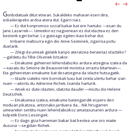
G
onbidatuak ditut etxean. Sukaldeko mahaian eseri dira,
eskailerapeko ardoa atera dut. Egarri naiz.
— Ez dut konpromiso sozial bakar bat ere hartuko —esan du
Jane Lazarrek—. Umeekin ez nagoenean ez dut idaztea ez den
besterik egin behar. Lo gutxiago egiten ikasi behar dut.
Irribarre maltzurra egin dio Anne Sextonek, zigarroa piztu
duelarik.
— Zilegi da umeak gelatik kanpo ateratzea beraietaz idazteko?
—galdetu du Tillie Olsenek lotsakor.
— Emakume gehienen lehendabiziko ardura atsegina izatea da
—xaxatu du Simone de Beauvoirrek mototsa orraztu bitartean—.
Eta gehienetan emakume bat desatsegina da idazte hutsagatik.
— Idazle izateko nire borrokak luxu bat zirela ulertu behar izan
nuen —aitortu du Adrienne Richek, txanda harturik.
— Amek ez dute idazten, idatzita daude! —moztu dio Helene
Deutschek.
— Emakumea izatea, emakume batengandik espero den
moduan jokatzea, antzinako jarduera da… Nik hirugarren
umearekin sentitu nuen lehendabizikoz amatasunaren ardura —
kolpetik Doris Lessingek.
— Ez dago giza harreman bakar bat bestea une oro maite
duzuna —segidan Richek.