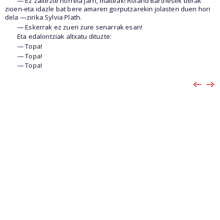
— Ez zaitezte horrela jarri, maiteak! Roland Barthesek berak
zioen-eta idazle bat bere amaren gorputzarekin jolasten duen hori
dela —zirika Sylvia Plath.
— Eskerrak ez zuen zure senarrak esan!
Eta edalontziak altxatu dituzte:
— Topa!
— Topa!
— Topa!