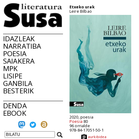
Etxeko urak
Leire Bilbao
IDAZLEAK
NARRATIBA
POESIA
SAIAKERA
MPK
LISIPE
GANBILA
BESTERIK
DENDA
EBOOK
2020, poesia
Poesia
80
96 orrialde
978-84-17051-50-1
aurkibidea