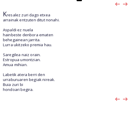
K
resalez zuri dago etxea
arrainak entzuten ditut nonahi.
Aspaldi ez nuela
hainbeste denbora ematen
behegainean jarrita.
Lurra ukitzeko premia hau.
Saregilea naiz orain.
Estropua umontzian.
Amua mihian.
Labetik atera berri den
urraburuaren begiak nireak.
Buia zuri bi
hondoari begira.