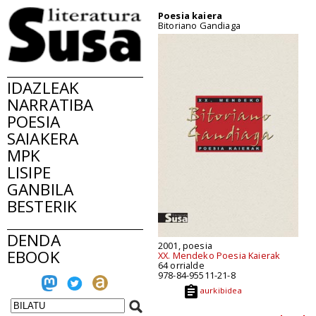
Poesia kaiera
Bitoriano Gandiaga
IDAZLEAK
NARRATIBA
POESIA
SAIAKERA
MPK
LISIPE
GANBILA
BESTERIK
DENDA
2001, poesia
EBOOK
XX. Mendeko Poesia Kaierak
64 orrialde
978-84-95511-21-8
aurkibidea