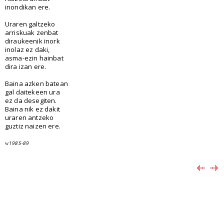
inondikan ere.
Uraren galtzeko
arriskuak zenbat
diraukeenik inork
inolaz ez daki,
asma-ezin hainbat
dira izan ere.
Baina azken batean
gal daitekeen ura
ez da desegiten.
Baina nik ez dakit
uraren antzeko
guztiz naizen ere.
1985-89
w