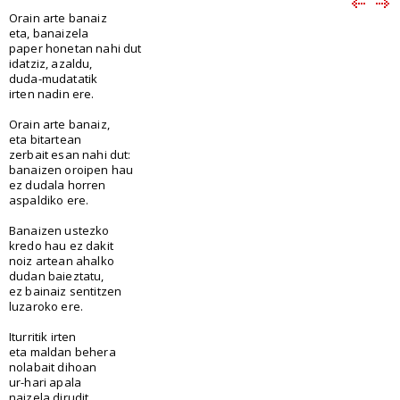
Orain arte banaiz
eta, banaizela
paper honetan nahi dut
idatziz, azaldu,
duda-mudatatik
irten nadin ere.
Orain arte banaiz,
eta bitartean
zerbait esan nahi dut:
banaizen oroipen hau
ez dudala horren
aspaldiko ere.
Banaizen ustezko
kredo hau ez dakit
noiz artean ahalko
dudan baieztatu,
ez bainaiz sentitzen
luzaroko ere.
Iturritik irten
eta maldan behera
nolabait dihoan
ur-hari apala
naizela dirudit