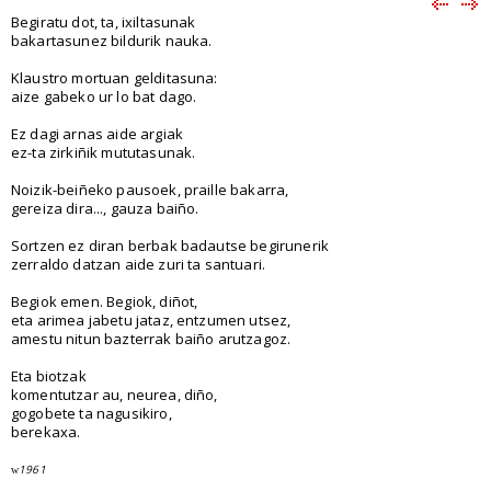
Begiratu dot, ta, ixiltasunak
bakartasunez bildurik nauka.
Klaustro mortuan gelditasuna:
aize gabeko ur lo bat dago.
Ez dagi arnas aide argiak
ez-ta zirkiñik mututasunak.
Noizik-beiñeko pausoek, praille bakarra,
gereiza dira..., gauza baiño.
Sortzen ez diran berbak badautse begirunerik
zerraldo datzan aide zuri ta santuari.
Begiok emen. Begiok, diñot,
eta arimea jabetu jataz, entzumen utsez,
amestu nitun bazterrak baiño arutzagoz.
Eta biotzak
komentutzar au, neurea, diño,
gogobete ta nagusikiro,
berekaxa.
1961
w