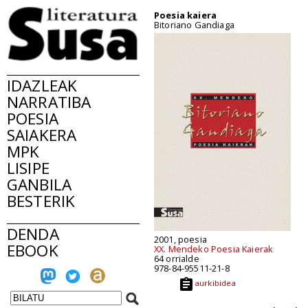
Poesia kaiera
Bitoriano Gandiaga
IDAZLEAK
NARRATIBA
POESIA
SAIAKERA
MPK
LISIPE
GANBILA
BESTERIK
DENDA
2001, poesia
EBOOK
XX. Mendeko Poesia Kaierak
64 orrialde
978-84-95511-21-8
aurkibidea