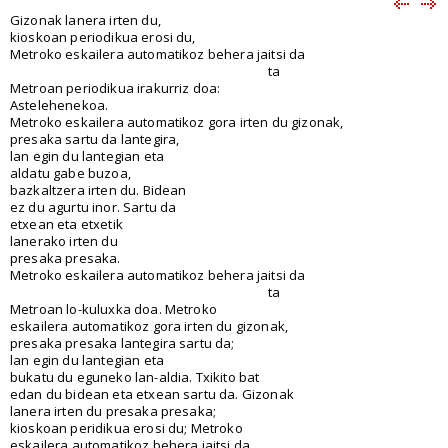
Gizonak lanera irten du,
kioskoan periodikua erosi du,
Metroko eskailera automatikoz behera jaitsi da
ta
Metroan periodikua irakurriz doa:
Astelehenekoa.
Metroko eskailera automatikoz gora irten du gizonak,
presaka sartu da lantegira,
lan egin du lantegian eta
aldatu gabe buzoa,
bazkaltzera irten du. Bidean
ez du agurtu inor. Sartu da
etxean eta etxetik
lanerako irten du
presaka presaka.
Metroko eskailera automatikoz behera jaitsi da
ta
Metroan lo-kuluxka doa. Metroko
eskailera automatikoz gora irten du gizonak,
presaka presaka lantegira sartu da;
lan egin du lantegian eta
bukatu du eguneko lan-aldia. Txikito bat
edan du bidean eta etxean sartu da. Gizonak
lanera irten du presaka presaka;
kioskoan peridikua erosi du; Metroko
eskailera automatikoz behera jaitsi da