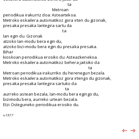
ta
Metroan
periodikua irakurriz doa: Asteartekoa.
Metroko eskailera automatikoz gora irten du gizonak,
presaka presaka lantegira sartu da
ta
lan egin du. Gizonak
atzoko lan-modu bera egin du,
atzoko bizi-modu bera egin du presaka presaka.
Bihar
kioskoan periodikua erosiko du: Asteazkenekoa.
Metroko eskailera automatikoz behera jaitsiko da
ta
Metroan periodikua irakurriko du herenegun bezala.
Metroko eskailera automatikoz gora irtengo du gizonak,
presaka presaka lantegira sartuko da
ta
aurreko astean bezala, lan-modu bera egingo du,
bizimodu bera, aurreko urtean bezala.
Etzi Osteguneko periodikua erosiko du.
1977
w