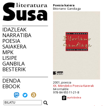
Poesia kaiera
Bitoriano Gandiaga
IDAZLEAK
NARRATIBA
POESIA
SAIAKERA
MPK
LISIPE
GANBILA
BESTERIK
DENDA
2001, poesia
EBOOK
XX. Mendeko Poesia Kaierak
64 orrialde
978-84-95511-21-8
aurkibidea