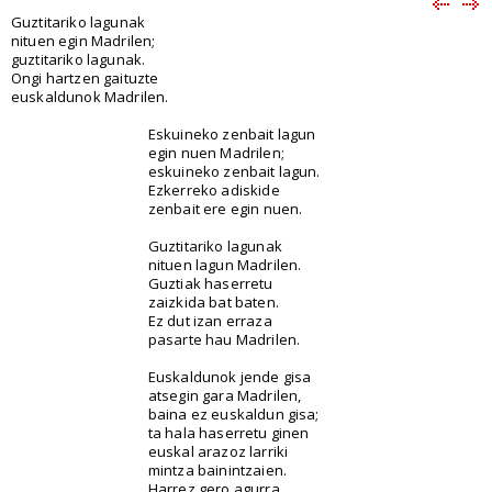
Guztitariko lagunak
nituen egin Madrilen;
guztitariko lagunak.
Ongi hartzen gaituzte
euskaldunok Madrilen.
Eskuineko zenbait lagun
egin nuen Madrilen;
eskuineko zenbait lagun.
Ezkerreko adiskide
zenbait ere egin nuen.
Guztitariko lagunak
nituen lagun Madrilen.
Guztiak haserretu
zaizkida bat baten.
Ez dut izan erraza
pasarte hau Madrilen.
Euskaldunok jende gisa
atsegin gara Madrilen,
baina ez euskaldun gisa;
ta hala haserretu ginen
euskal arazoz larriki
mintza bainintzaien.
Harrez gero agurra