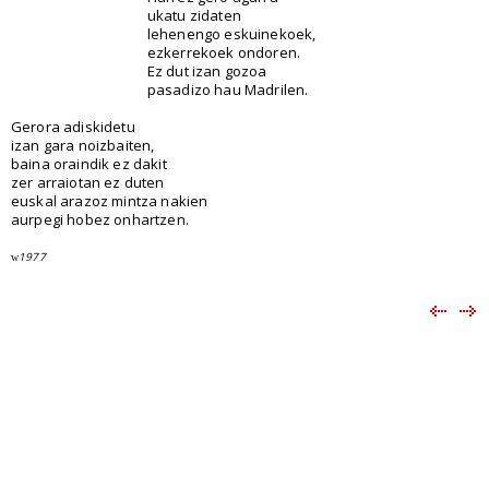
ukatu zidaten
lehenengo eskuinekoek,
ezkerrekoek ondoren.
Ez dut izan gozoa
pasadizo hau Madrilen.
Gerora adiskidetu
izan gara noizbaiten,
baina oraindik ez dakit
zer arraiotan ez duten
euskal arazoz mintza nakien
aurpegi hobez onhartzen.
1977
w