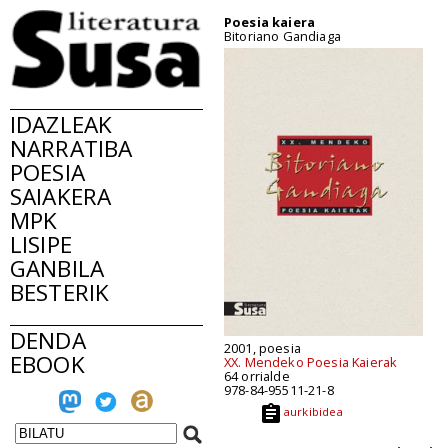
Poesia kaiera
Bitoriano Gandiaga
IDAZLEAK
NARRATIBA
POESIA
SAIAKERA
MPK
LISIPE
GANBILA
BESTERIK
DENDA
2001, poesia
EBOOK
XX. Mendeko Poesia Kaierak
64 orrialde
978-84-95511-21-8
aurkibidea