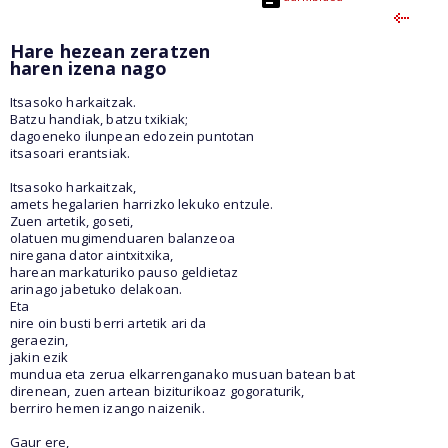
Hare hezean zeratzen
haren izena nago
Itsasoko harkaitzak.
Batzu handiak, batzu txikiak;
dagoeneko ilunpean edozein puntotan
itsasoari erantsiak.
Itsasoko harkaitzak,
amets hegalarien harrizko lekuko entzule.
Zuen artetik, goseti,
olatuen mugimenduaren balanzeoa
niregana dator aintxitxika,
harean markaturiko pauso geldietaz
arinago jabetuko delakoan.
Eta
nire oin busti berri artetik ari da
geraezin,
jakin ezik
mundua eta zerua elkarrenganako musuan batean bat
direnean, zuen artean biziturikoaz gogoraturik,
berriro hemen izango naizenik.
Gaur ere,