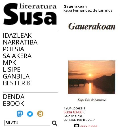
Gauerakoan
Kepa Fernandez de Larrinoa
IDAZLEAK
NARRATIBA
POESIA
SAIAKERA
MPK
LISIPE
GANBILA
BESTERIK
DENDA
EBOOK
1984, poesia
Susa 83-86
6
64 orrialde
978-84-39810-79-7
aurkibidea