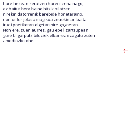
hare hezean zeratzen haren izena nago,
ez baitut bera baino hitzik bilatzen
nirekin datorrenik barebide honetaraino,
non ur-lur jolasa magikoa zeuekin ari baita
irudi poetikotan olgetan nire gogoetan.
Non ere, zuen aurrez, gau epel izartsupean
gure bi gorputz biluziek elkarrez ezagutu zuten
amodiozko ohe.