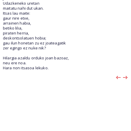
Udazkeneko uretan
maitatu nahi dut ukan.
Itsas lau maite:
gaur nire etxe,
arrainen habia,
betiko lilia,
piraten herria,
deskontsolatuen hobia;
gau ilun honetan zu ez joateagatik
zer egingo ez nuke nik?
Hilargia azaldu orduko joan bazoaz,
neu ere noa.
Hara non itsasoa lekuko.