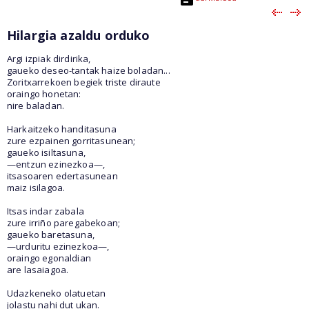
Hilargia azaldu orduko
Argi izpiak dirdirika,
gaueko deseo-tantak haize boladan...
Zoritxarrekoen begiek triste diraute
oraingo honetan:
nire baladan.
Harkaitzeko handitasuna
zure ezpainen gorritasunean;
gaueko isiltasuna,
—entzun ezinezkoa—,
itsasoaren edertasunean
maiz isilagoa.
Itsas indar zabala
zure irriño paregabekoan;
gaueko baretasuna,
—urduritu ezinezkoa—,
oraingo egonaldian
are lasaiagoa.
Udazkeneko olatuetan
jolastu nahi dut ukan.