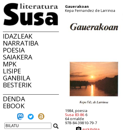
Gauerakoan
Kepa Fernandez de Larrinoa
IDAZLEAK
NARRATIBA
POESIA
SAIAKERA
MPK
LISIPE
GANBILA
BESTERIK
DENDA
EBOOK
1984, poesia
Susa 83-86
6
64 orrialde
978-84-39810-79-7
aurkibidea