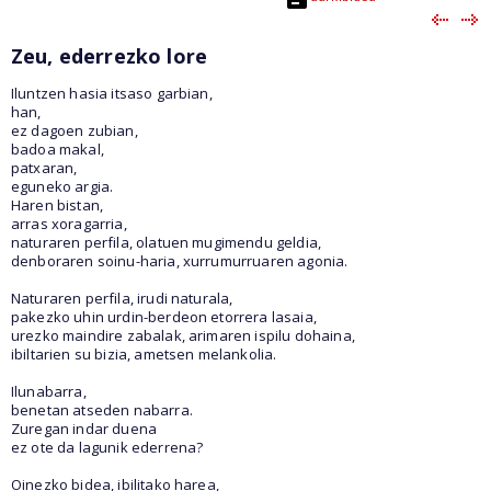
Zeu, ederrezko lore
Iluntzen hasia itsaso garbian,
han,
ez dagoen zubian,
badoa makal,
patxaran,
eguneko argia.
Haren bistan,
arras xoragarria,
naturaren perfila, olatuen mugimendu geldia,
denboraren soinu-haria, xurrumurruaren agonia.
Naturaren perfila, irudi naturala,
pakezko uhin urdin-berdeon etorrera lasaia,
urezko maindire zabalak, arimaren ispilu dohaina,
ibiltarien su bizia, ametsen melankolia.
Ilunabarra,
benetan atseden nabarra.
Zuregan indar duena
ez ote da lagunik ederrena?
Oinezko bidea, ibilitako harea,