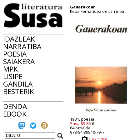
Gauerakoan
Kepa Fernandez de Larrinoa
IDAZLEAK
NARRATIBA
POESIA
SAIAKERA
MPK
LISIPE
GANBILA
BESTERIK
DENDA
EBOOK
1984, poesia
Susa 83-86
6
64 orrialde
978-84-39810-79-7
aurkibidea