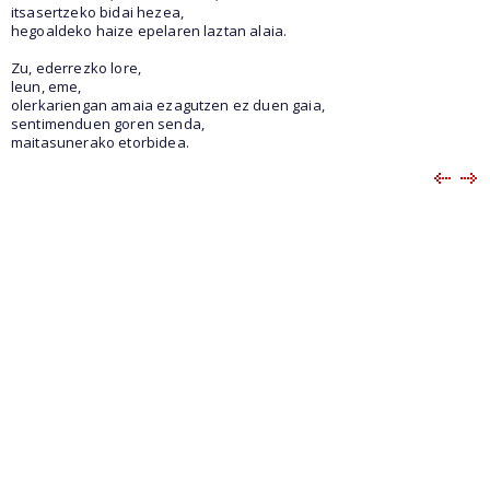
itsasertzeko bidai hezea,
hegoaldeko haize epelaren laztan alaia.
Zu, ederrezko lore,
leun, eme,
olerkariengan amaia ezagutzen ez duen gaia,
sentimenduen goren senda,
maitasunerako etorbidea.