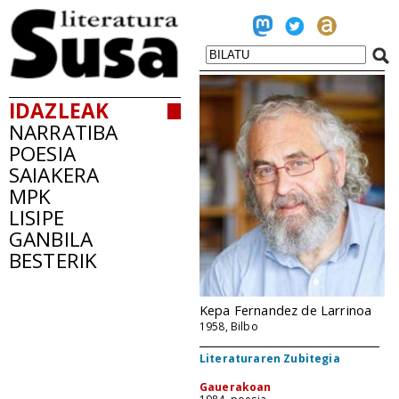
IDAZLEAK
NARRATIBA
POESIA
SAIAKERA
MPK
LISIPE
GANBILA
BESTERIK
Kepa Fernandez de Larrinoa
1958, Bilbo
Literaturaren Zubitegia
Gauerakoan