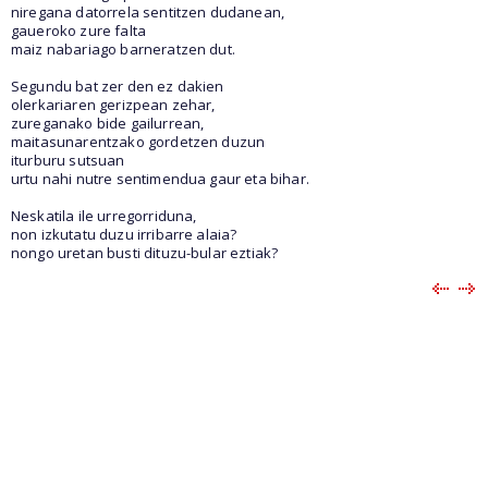
niregana datorrela sentitzen dudanean,
gaueroko zure falta
maiz nabariago barneratzen dut.
Segundu bat zer den ez dakien
olerkariaren gerizpean zehar,
zureganako bide gailurrean,
maitasunarentzako gordetzen duzun
iturburu sutsuan
urtu nahi nutre sentimendua gaur eta bihar.
Neskatila ile urregorriduna,
non izkutatu duzu irribarre alaia?
nongo uretan busti dituzu-bular eztiak?