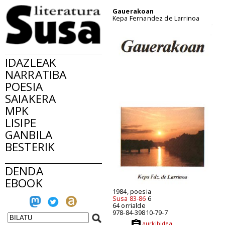
Gauerakoan
Kepa Fernandez de Larrinoa
IDAZLEAK
NARRATIBA
POESIA
SAIAKERA
MPK
LISIPE
GANBILA
BESTERIK
DENDA
EBOOK
1984, poesia
Susa 83-86
6
64 orrialde
978-84-39810-79-7
aurkibidea