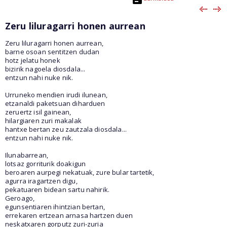
Zeru liluragarri honen aurrean
Zeru liluragarri honen aurrean,
barne osoan sentitzen dudan
hotz jelatu honek
bizirik nagoela diosdala...
entzun nahi nuke nik.
Urruneko mendien irudi ilunean,
etzanaldi paketsuan diharduen
zeruertz isil gainean,
hilargiaren zuri makalak
hantxe bertan zeu zautzala diosdala...
entzun nahi nuke nik.
Ilunabarrean,
lotsaz gorriturik doakigun
beroaren aurpegi nekatuak, zure bular tartetik,
agurra iragartzen digu,
pekatuaren bidean sartu nahirik.
Geroago,
egunsentiaren ihintzian bertan,
errekaren ertzean arnasa hartzen duen
neskatxaren gorputz zuri-zuria