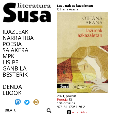
Lazunak azkazaletan
Oihana Arana
IDAZLEAK
NARRATIBA
POESIA
SAIAKERA
MPK
LISIPE
GANBILA
BESTERIK
DENDA
EBOOK
2021, poesia
Poesia
83
104 orrialde
978-84-17051-66-2
aurkibidea