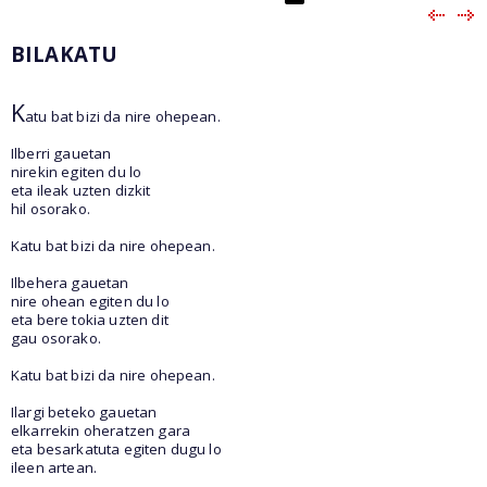
BILAKATU
K
atu bat bizi da nire ohepean.
Ilberri gauetan
nirekin egiten du lo
eta ileak uzten dizkit
hil osorako.
Katu bat bizi da nire ohepean.
Ilbehera gauetan
nire ohean egiten du lo
eta bere tokia uzten dit
gau osorako.
Katu bat bizi da nire ohepean.
Ilargi beteko gauetan
elkarrekin oheratzen gara
eta besarkatuta egiten dugu lo
ileen artean.