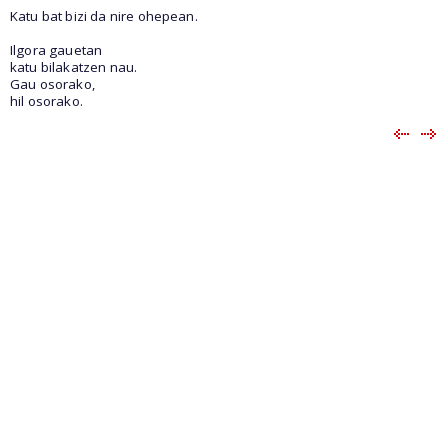
Katu bat bizi da nire ohepean.
Ilgora gauetan
katu bilakatzen nau.
Gau osorako,
hil osorako.