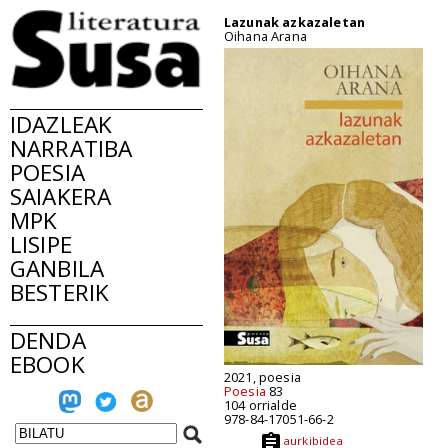
Lazunak azkazaletan
Oihana Arana
IDAZLEAK
NARRATIBA
POESIA
SAIAKERA
MPK
LISIPE
GANBILA
BESTERIK
DENDA
EBOOK
2021, poesia
Poesia
83
104 orrialde
978-84-17051-66-2
aurkibidea