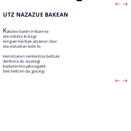
UTZ NAZAZUE BAKEAN
K
atutxo baten irribarrea
eta eztizko bi begi
mingain berbati atzamar oker
eta eskuetan bide bi.
Heriotzaren sententzia beltzak
denbora du auzitegi
badatorrela jakinagatik
beti heltzen da goizegi.