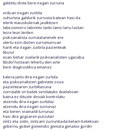
galdetu diote bere iragan zurruna
orduan iragan zurbila
zuhurtzia galdurik zurrusta batean hasi da
elerik maiuskulenak jaulkitzen
labezomorro labirinto laido laino larru laztan
leize leun lerden
psikoanalista zurrutalarienek ere
ulertu ezin dioten zurrumurruan
harik eta iragan zurbila pazienteak
liburu!
esan behar zuelarik psikoanalisten ugazaba
libido! hotsean lehertu den arte
bere diagnostikoa emanez
kalera jaitsi dira iragan zurbila
eta psikoanalisten gabinete osoa
pazientearen zurbiltasuna
zurrutaldi on batek sendatuko duelakoan
baina ez dituzte dosiak kontrolatu
atzendu dira iragan zurbilaz
atzendu dira iragan zurrunaz
eta beren orainaldi lurrunaz
hasi dira gogoaren putzulari
zintz eta zotin, zintzarri zurrunbada belarri betekoan
gobernu goibel gomendio gomuta gonatxo gordin