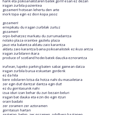
harik eta psikoanalistaren batek gorri! esan ez dezan
iragan zurbila pazientea
gozamen! hotsean lehertu den arte
inork topa egin ez dion kopa jasoz
gozamen!
errepikatu du iragan zurbilak zurtuz
gozamen!
orpo-behatzez markatu du zurrumadantza
nolako plaza oraintxe gaztelu plaza
jauzi eta balantza aldatu zaio karantza
aldatu zaio karantza baina psikoanalistek ez ikusi antza
iragan zurbilaren ikara
produce of scotland hodei batek dauzka eznorantza
iruñean, lupeko parking baten sabai gainean datza
iragan zurbila burua eskuetan gorderik
ez da hila
bere odolaren lotsa da hotza nahi du masailetara
zer egin dut! dantza! dantza egin dut!
ez du gorritasunik nahi
izua iduri izan behar du zuri bezain beluri
iragan bat dauka eta ezin dio egin itzuri
orain badaki
zer zoramen zer aztoramen
gorritasun hartan
gaztetan, behin, zer gozamen, odolbero baztanen