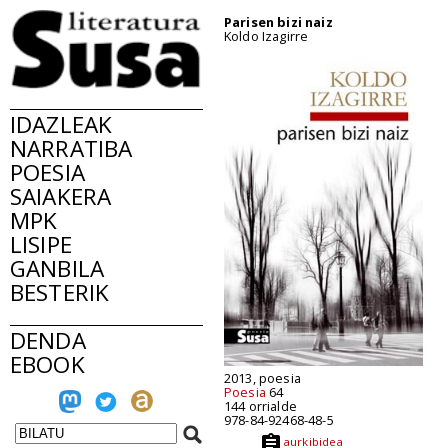
Parisen bizi naiz
Koldo Izagirre
IDAZLEAK
NARRATIBA
POESIA
SAIAKERA
MPK
LISIPE
GANBILA
BESTERIK
DENDA
EBOOK
2013, poesia
Poesia
64
144 orrialde
978-84-92468-48-5
aurkibidea