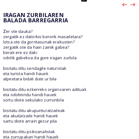
IRAGAN ZURBILAREN
BALADA BARREGARRIA
z
er ote dauka?
zergatik ez datorkio berorik masailetara?
lotsa ote da gorritasunak erakusten?
zergatik ote da hain zainik gabea?
berak ere ez daki
odolik gabekoa da gure iragan zurbila
bisitatu ditu sendagile naturistak
eta turista handi hauek
alpeetara bidali dute ur bila
bisitatu ditu ezkerreko organoaren adituak
eta odolmindu handi hauek
sortu diote sekulako zurrunbila
bisitatu ditu akupunturatzaileak
eta akuilatzaile handi hauek
sartu diote arrain gezur pila
bisitatu ditu psikoanalistak
eta zurrupakari handi hauek