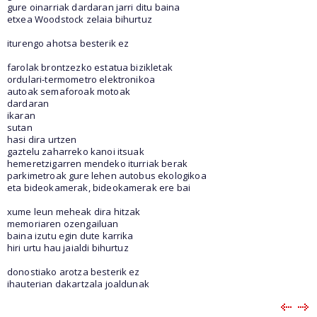
gure oinarriak dardaran jarri ditu baina
etxea Woodstock zelaia bihurtuz
iturengo ahotsa besterik ez
farolak brontzezko estatua bizikletak
ordulari-termometro elektronikoa
autoak semaforoak motoak
dardaran
ikaran
sutan
hasi dira urtzen
gaztelu zaharreko kanoi itsuak
hemeretzigarren mendeko iturriak berak
parkimetroak gure lehen autobus ekologikoa
eta bideokamerak, bideokamerak ere bai
xume leun meheak dira hitzak
memoriaren ozengailuan
baina izutu egin dute karrika
hiri urtu hau jaialdi bihurtuz
donostiako arotza besterik ez
ihauterian dakartzala joaldunak