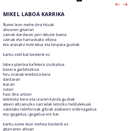
MIKEL LABOA KARRIKA
x
ume leun mehe dira hitzak
ahoaren gitarran
zainak dardaran jarri dituzte baina
zainak eta harraskako eltzea
eta arasako motrailua eta lanpara guztiak
kantu sotil bat besterik ez
labea plantxa kafetera izozkailua
baxera garbitzekoa
hiru irratiak telebista bera
dardaran
ikaran
sutan
hasi dira urtzen
telebista bera eta uraren kanila guztiak
ateen altzairuzko sarrailak letoizko heldulekuak
sakelako telefonoak giltzak alabaren ordenagailua
eta igogailua, igogailua ere bai
kantu xume leun mehea besterik ez
gitarraren ahoan