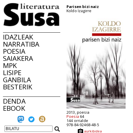
Parisen bizi naiz
Koldo Izagirre
IDAZLEAK
NARRATIBA
POESIA
SAIAKERA
MPK
LISIPE
GANBILA
BESTERIK
DENDA
EBOOK
2013, poesia
Poesia
64
144 orrialde
978-84-92468-48-5
aurkibidea