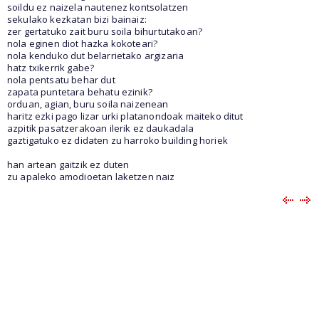
soildu ez naizela nautenez kontsolatzen
sekulako kezkatan bizi bainaiz:
zer gertatuko zait buru soila bihurtutakoan?
nola eginen diot hazka kokoteari?
nola kenduko dut belarrietako argizaria
hatz txikerrik gabe?
nola pentsatu behar dut
zapata puntetara behatu ezinik?
orduan, agian, buru soila naizenean
haritz ezki pago lizar urki platanondoak maiteko ditut
azpitik pasatzerakoan ilerik ez daukadala
gaztigatuko ez didaten zu harroko building horiek
han artean gaitzik ez duten
zu apaleko amodioetan laketzen naiz