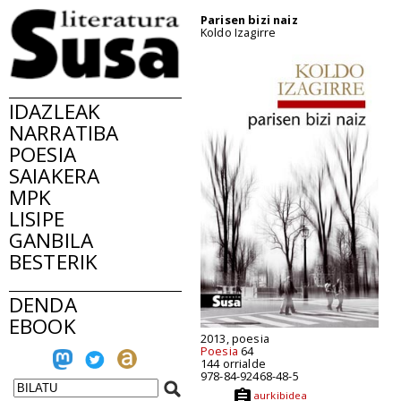
Parisen bizi naiz
Koldo Izagirre
IDAZLEAK
NARRATIBA
POESIA
SAIAKERA
MPK
LISIPE
GANBILA
BESTERIK
DENDA
EBOOK
2013, poesia
Poesia
64
144 orrialde
978-84-92468-48-5
aurkibidea