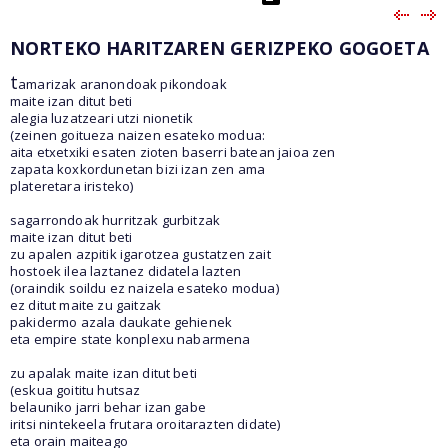
NORTEKO HARITZAREN GERIZPEKO GOGOETA
t
amarizak aranondoak pikondoak
maite izan ditut beti
alegia luzatzeari utzi nionetik
(zeinen goitueza naizen esateko modua:
aita etxetxiki esaten zioten baserri batean jaioa zen
zapata koxkordunetan bizi izan zen ama
plateretara iristeko)
sagarrondoak hurritzak gurbitzak
maite izan ditut beti
zu apalen azpitik igarotzea gustatzen zait
hostoek ilea laztanez didatela lazten
(oraindik soildu ez naizela esateko modua)
ez ditut maite zu gaitzak
pakidermo azala daukate gehienek
eta empire state konplexu nabarmena
zu apalak maite izan ditut beti
(eskua goititu hutsaz
belauniko jarri behar izan gabe
iritsi nintekeela frutara oroitarazten didate)
eta orain maiteago