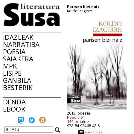
Parisen bizi naiz
Koldo Izagirre
IDAZLEAK
NARRATIBA
POESIA
SAIAKERA
MPK
LISIPE
GANBILA
BESTERIK
DENDA
EBOOK
2013, poesia
Poesia
64
144 orrialde
978-84-92468-48-5
aurkibidea