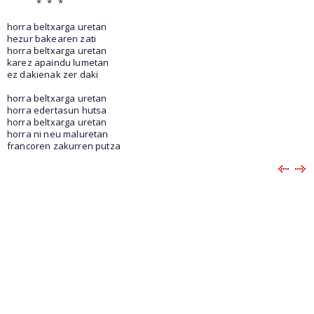
*
*
*
horra beltxarga uretan
hezur bakearen zati
horra beltxarga uretan
karez apaindu lumetan
ez dakienak zer daki
horra beltxarga uretan
horra edertasun hutsa
horra beltxarga uretan
horra ni neu maluretan
francoren zakurren putza