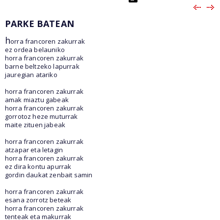
PARKE BATEAN
h
orra francoren zakurrak
ez ordea belauniko
horra francoren zakurrak
barne beltzeko lapurrak
jauregian atariko
horra francoren zakurrak
amak miaztu gabeak
horra francoren zakurrak
gorrotoz heze muturrak
maite zituen jabeak
horra francoren zakurrak
atzapar eta letagin
horra francoren zakurrak
ez dira kontu apurrak
gordin daukat zenbait samin
horra francoren zakurrak
esana zorrotz beteak
horra francoren zakurrak
tenteak eta makurrak