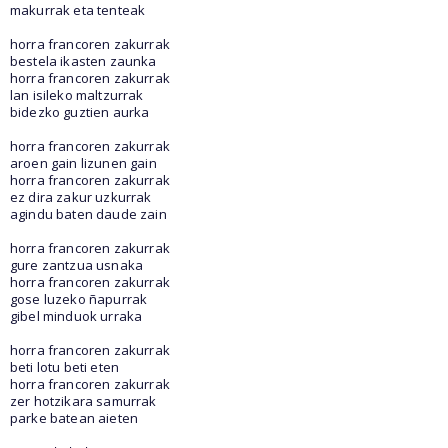
makurrak eta tenteak
horra francoren zakurrak
bestela ikasten zaunka
horra francoren zakurrak
lan isileko maltzurrak
bidezko guztien aurka
horra francoren zakurrak
aroen gain lizunen gain
horra francoren zakurrak
ez dira zakur uzkurrak
agindu baten daude zain
horra francoren zakurrak
gure zantzua usnaka
horra francoren zakurrak
gose luzeko ñapurrak
gibel minduok urraka
horra francoren zakurrak
beti lotu beti eten
horra francoren zakurrak
zer hotzikara samurrak
parke batean aieten