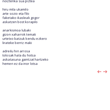
noiztenka sua piztea
hiru mila ukamilo
arte sozio eta filo
faketako ikasleak gogor
askatzen bost korapilo
anarkismoa lubaki
gizon xaharrok temati
urtetxo batzuk kendu ezkero
lirateke berriz maki
adreilu hiri arrosa
tolosak hala du hotsa
askatasuna gaintzat hartzeko
hemen ez da inor lotsa