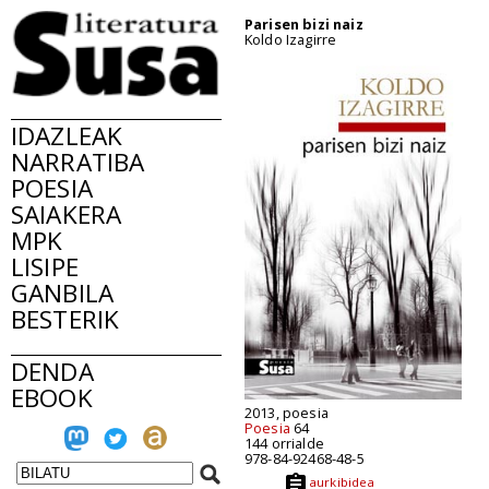
Parisen bizi naiz
Koldo Izagirre
IDAZLEAK
NARRATIBA
POESIA
SAIAKERA
MPK
LISIPE
GANBILA
BESTERIK
DENDA
EBOOK
2013, poesia
Poesia
64
144 orrialde
978-84-92468-48-5
aurkibidea