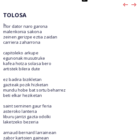
TOLOSA
h
or dator naro garona
malenkonia sakona
zeinen gerizpe eztia zaidan
carriera zaharrona
capitoleko arkupe
egunonak musutruke
kafea hotza solasa bero
artistek bilera dute
ez badira bizikletan
gazteak pozik hizketan
mundu hobe bat sortu beharrez
beti elkar heziketan
saint serninen gaur feria
asteroko lanteria
liburu jantzi gazta odolki
laketzeko bezeria
arnaud-bernard larrainean
zabor kartoien gainean