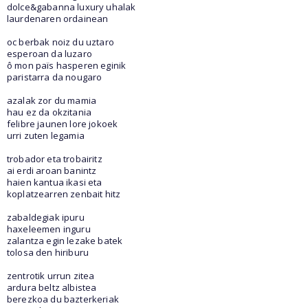
dolce&gabanna luxury uhalak
laurdenaren ordainean
oc berbak noiz du uztaro
esperoan da luzaro
ô mon païs hasperen eginik
paristarra da nougaro
azalak zor du mamia
hau ez da okzitania
felibre jaunen lore jokoek
urri zuten legamia
trobador eta trobairitz
ai erdi aroan banintz
haien kantua ikasi eta
koplatzearren zenbait hitz
zabaldegiak ipuru
haxeleemen inguru
zalantza egin lezake batek
tolosa den hiriburu
zentrotik urrun zitea
ardura beltz albistea
berezkoa du bazterkeriak