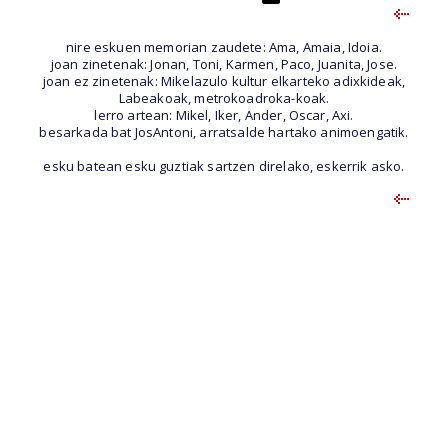
nire eskuen memorian zaudete: Ama, Amaia, Idoia.
joan zinetenak: Jonan, Toni, Karmen, Paco, Juanita, Jose.
joan ez zinetenak: Mikelazulo kultur elkarteko adixkideak,
Labeakoak, metrokoadroka-koak.
lerro artean: Mikel, Iker, Ander, Oscar, Axi.
besarkada bat JosAntoni, arratsalde hartako animoengatik.
esku batean esku guztiak sartzen direlako, eskerrik asko.