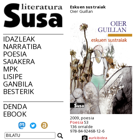
Eskuen sustraiak
Oier Guillan
IDAZLEAK
NARRATIBA
POESIA
SAIAKERA
MPK
LISIPE
GANBILA
BESTERIK
DENDA
EBOOK
2009, poesia
Poesia
53
136 orrialde
978-84-92468-12-6
aurkibidea