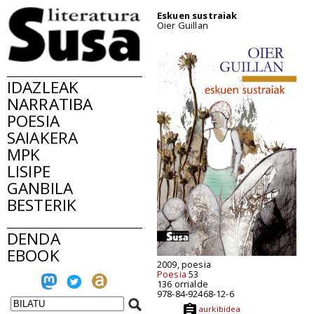
Eskuen sustraiak
Oier Guillan
IDAZLEAK
NARRATIBA
POESIA
SAIAKERA
MPK
LISIPE
GANBILA
BESTERIK
DENDA
EBOOK
2009, poesia
Poesia
53
136 orrialde
978-84-92468-12-6
aurkibidea