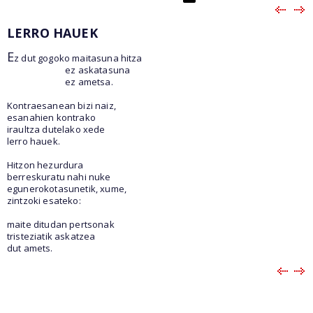
LERRO HAUEK
E
z dut gogoko maitasuna hitza
ez askatasuna
ez ametsa.
Kontraesanean bizi naiz,
esanahien kontrako
iraultza dutelako xede
lerro hauek.
Hitzon hezurdura
berreskuratu nahi nuke
egunerokotasunetik, xume,
zintzoki esateko:
maite ditudan pertsonak
tristeziatik askatzea
dut amets.