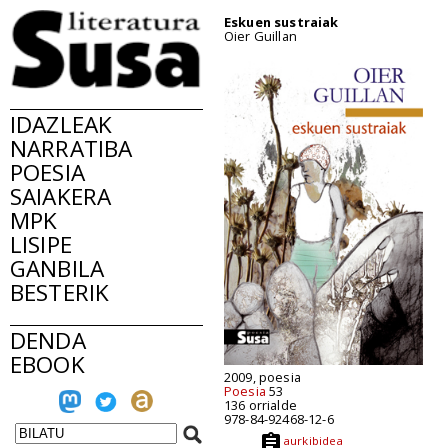
Eskuen sustraiak
Oier Guillan
IDAZLEAK
NARRATIBA
POESIA
SAIAKERA
MPK
LISIPE
GANBILA
BESTERIK
DENDA
EBOOK
2009, poesia
Poesia
53
136 orrialde
978-84-92468-12-6
aurkibidea