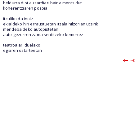
beldurra diot ausardiari baina ments dut
koherentziaren pozoia
itzuliko da inoiz
ekialdeko hiri erraustuetan itzala hilzorian utzirik
mendebaldeko autopistetan
auto-gezurren zama sentitzeko kemenez
teatroa ari duelako
egiaren ostarteetan