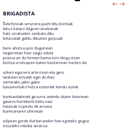
BRIGADISTA
t
elefonoak urrunera jaurti ditu bonbak
lekuz kanpo dagoen anabasak
hatz urratuekin zenbatu ditu
betazalak galdu dituzten gorpuak
bere ahotsa jaso dugunean
negarretan hasi zaigu odola
poesia ari du hemen baina ezin diogu esan
bizitza oroitzapen baten bazterrean hazten da
azken egunera arte iraun eta gero
tankeen ertzetik egin du ihes
zertarako jakin gabe
basamortuko hotza eztarritik kendu ezinik
bonbardaketek gezurra astindu duten bitartean
gauero hunkiturik bildu naiz
hautsak ozpindu dit arnasa
burmuinaren uhinetan
isilpean gorde dut berarekin han egoteko gogoa
ezusteko inbidia arraroa: