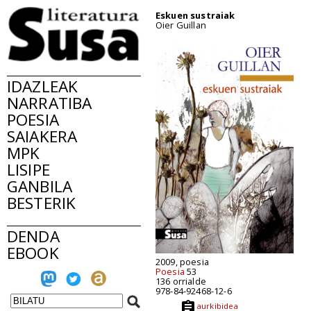
Eskuen sustraiak
Oier Guillan
IDAZLEAK
NARRATIBA
POESIA
SAIAKERA
MPK
LISIPE
GANBILA
BESTERIK
DENDA
EBOOK
2009, poesia
Poesia
53
136 orrialde
978-84-92468-12-6
aurkibidea