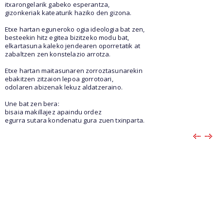
itxarongelarik gabeko esperantza,
gizonkeriak kateaturik haziko den gizona.
Etxe hartan eguneroko ogia ideologia bat zen,
besteekin hitz egitea bizitzeko modu bat,
elkartasuna kaleko jendearen oporretatik at
zabaltzen zen konstelazio arrotza.
Etxe hartan maitasunaren zorroztasunarekin
ebakitzen zitzaion lepoa gorrotoari,
odolaren abizenak lekuz aldatzeraino.
Une bat zen bera:
bisaia makillajez apaindu ordez
egurra sutara kondenatu gura zuen txinparta.