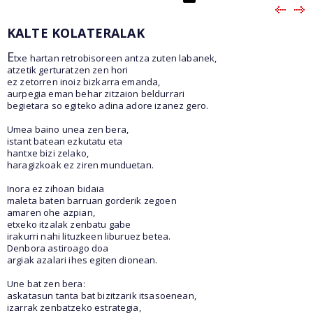
KALTE KOLATERALAK
E
txe hartan retrobisoreen antza zuten labanek,
atzetik gerturatzen zen hori
ez zetorren inoiz bizkarra emanda,
aurpegia eman behar zitzaion beldurrari
begietara so egiteko adina adore izanez gero.
Umea baino unea zen bera,
istant batean ezkutatu eta
hantxe bizi zelako,
haragizkoak ez ziren munduetan.
Inora ez zihoan bidaia
maleta baten barruan gorderik zegoen
amaren ohe azpian,
etxeko itzalak zenbatu gabe
irakurri nahi lituzkeen liburuez betea.
Denbora astiroago doa
argiak azalari ihes egiten dionean.
Une bat zen bera:
askatasun tanta bat bizitzarik itsasoenean,
izarrak zenbatzeko estrategia,