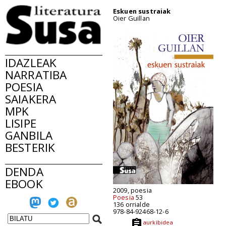
Eskuen sustraiak
Oier Guillan
IDAZLEAK
NARRATIBA
POESIA
SAIAKERA
MPK
LISIPE
GANBILA
BESTERIK
DENDA
EBOOK
2009, poesia
Poesia
53
136 orrialde
978-84-92468-12-6
aurkibidea