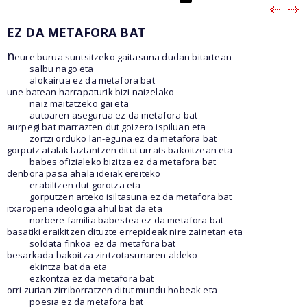
EZ DA METAFORA BAT
n
eure burua suntsitzeko gaitasuna dudan bitartean
salbu nago eta
alokairua ez da metafora bat
une batean harrapaturik bizi naizelako
naiz maitatzeko gai eta
autoaren asegurua ez da metafora bat
aurpegi bat marrazten dut goizero ispiluan eta
zortzi orduko lan-eguna ez da metafora bat
gorputz atalak laztantzen ditut urrats bakoitzean eta
babes ofizialeko bizitza ez da metafora bat
denbora pasa ahala ideiak ereiteko
erabiltzen dut gorotza eta
gorputzen arteko isiltasuna ez da metafora bat
itxaropena ideologia ahul bat da eta
norbere familia babestea ez da metafora bat
basatiki eraikitzen dituzte errepideak nire zainetan eta
soldata finkoa ez da metafora bat
besarkada bakoitza zintzotasunaren aldeko
ekintza bat da eta
ezkontza ez da metafora bat
orri zurian zirriborratzen ditut mundu hobeak eta
poesia ez da metafora bat