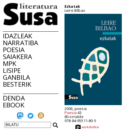
Ezkatak
Leire Bilbao
IDAZLEAK
NARRATIBA
POESIA
SAIAKERA
MPK
LISIPE
GANBILA
BESTERIK
DENDA
EBOOK
2006, poesia
Poesia
43
80 orrialde
978-84-95511-80-5
aurkibidea