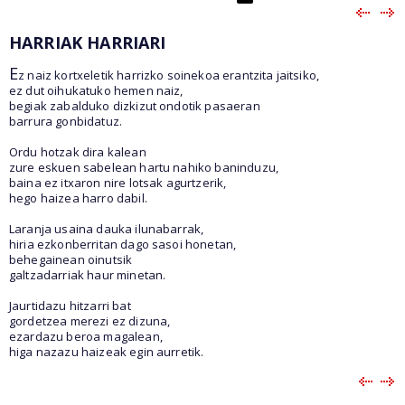
HARRIAK HARRIARI
E
z naiz kortxeletik harrizko soinekoa erantzita jaitsiko,
ez dut oihukatuko hemen naiz,
begiak zabalduko dizkizut ondotik pasaeran
barrura gonbidatuz.
Ordu hotzak dira kalean
zure eskuen sabelean hartu nahiko baninduzu,
baina ez itxaron nire lotsak agurtzerik,
hego haizea harro dabil.
Laranja usaina dauka ilunabarrak,
hiria ezkonberritan dago sasoi honetan,
behegainean oinutsik
galtzadarriak haur minetan.
Jaurtidazu hitzarri bat
gordetzea merezi ez dizuna,
ezardazu beroa magalean,
higa nazazu haizeak egin aurretik.