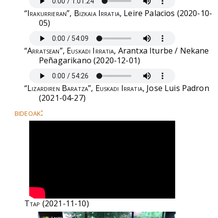
“Irakurrieran”, Bizkaia Irratia
, Leire Palacios (2020-10-
05)
“Arratsean”, Euskadi Irratia
, Arantxa Iturbe / Nekane
Peñagarikano (2020-12-01)
“Lizardiren Baratza”, Euskadi Irratia
, Jose Luis Padron
(2021-04-27)
bideoak:
Ttap
(2021-11-10)