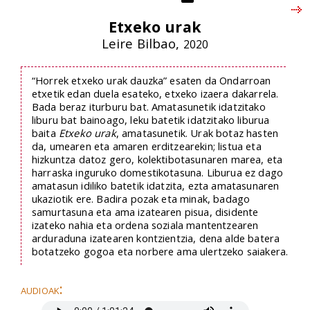
Etxeko urak
Leire Bilbao,
2020
“Horrek etxeko urak dauzka” esaten da Ondarroan
etxetik edan duela esateko, etxeko izaera dakarrela.
Bada beraz iturburu bat. Amatasunetik idatzitako
liburu bat bainoago, leku batetik idatzitako liburua
baita
Etxeko urak
, amatasunetik. Urak botaz hasten
da, umearen eta amaren erditzearekin; listua eta
hizkuntza datoz gero, kolektibotasunaren marea, eta
harraska inguruko domestikotasuna. Liburua ez dago
amatasun idiliko batetik idatzita, ezta amatasunaren
ukaziotik ere. Badira pozak eta minak, badago
samurtasuna eta ama izatearen pisua, disidente
izateko nahia eta ordena soziala mantentzearen
arduraduna izatearen kontzientzia, dena alde batera
botatzeko gogoa eta norbere ama ulertzeko saiakera.
audioak: