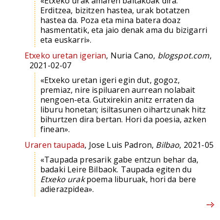
«Etxeko urak amaren baitakoak dira.
Erditzea, bizitzen hastea, urak botatzen
hastea da. Poza eta mina batera doaz
hasmentatik, eta jaio denak ama du bizigarri
eta euskarri».
Etxeko uretan igerian
, Nuria Cano,
blogspot.com
,
2021-02-07
«Etxeko uretan igeri egin dut, gogoz,
premiaz, nire ispiluaren aurrean nolabait
nengoen-eta. Gutxirekin anitz erraten da
liburu honetan; isiltasunen oihartzunak hitz
bihurtzen dira bertan. Hori da poesia, azken
finean».
Uraren taupada
, Jose Luis Padron,
Bilbao
, 2021-05
«Taupada presarik gabe entzun behar da,
badaki Leire Bilbaok. Taupada egiten du
Etxeko urak
poema liburuak, hori da bere
adierazpidea».