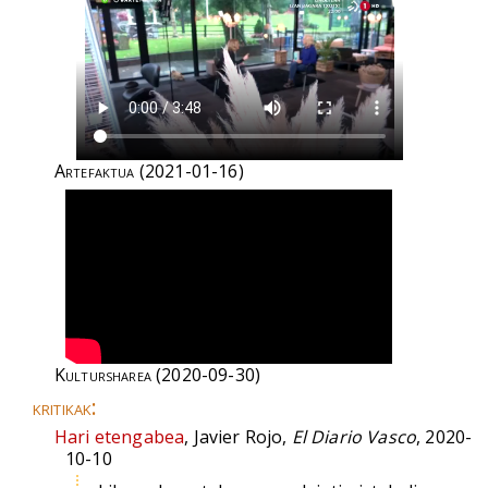
Artefaktua
(2021-01-16)
Kultursharea
(2020-09-30)
kritikak:
Hari etengabea
, Javier Rojo,
El Diario Vasco
, 2020-
10-10