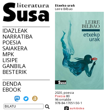
Etxeko urak
Leire Bilbao
IDAZLEAK
NARRATIBA
POESIA
SAIAKERA
MPK
LISIPE
GANBILA
BESTERIK
DENDA
EBOOK
2020, poesia
Poesia
80
96 orrialde
978-84-17051-50-1
aurkibidea