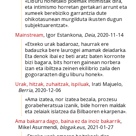
«Liburu honetako poemak intimistak dira,
eta intimismo horretan gertakari arrunt eta
xumeek berebiziko garrantzia dute
ohikotasunean murgilduta ikusten dugun
subjektuarentzat».
Mainstream
, Igor Estankona,
Deia
, 2020-11-14
«Etxeko urak badaroaz, haurrak ere
badauzka bere laurogei amamak deiadarka.
Eta denok ibai ez beti aratz baten korronte
bizi bagara, bits horren gainean norbera
izan eta ibiltzea zeinen ekilibrio zaila den
gogorarazten digu liburu honek».
Urak, hitzak, zuhaitzak, ispiluak
, Irati Majuelo,
Berria
, 2020-12-06
«Ama izatea, nor izatea bezala, prozesu
gorabeheratsua izanik, bide horren maldak
eta zelaiak islatzea da Bilbaoren ekarpena».
Ama bakarra dago, baina ez da inoiz bakarrik
,
Mikel Asurmendi,
blogak.eus
, 2021-01-27