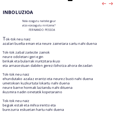
INBOLUZIOA
Nola ezagutu naiteke gaur
atzo ezezagutu nintzena?
FERNANDO PESSOA
T
ok-tok neu naiz
azalari buelta eman eta neure zainetara sartu nahi duena
Tok-tok zabal zaitezte zainok
neure odoletan igeri egin
birikak eta bularrak iruntzitara ikusi
eta arnasestuan dabilen gerezi bihotza ahora dezadan
Tok-tok neu naiz
ehundutako azalaz erantzi eta neurez busti nahi duena
umetokian kuzkurtuta lokartu nahi duena
neure barne hormak laztandu nahi dituena
ikusmira nadin oinetatik kopetaraino
Tok-tok neu naiz
begiak estali eta mihia irentsi eta
burezurra eskuetan hartu nahi duena