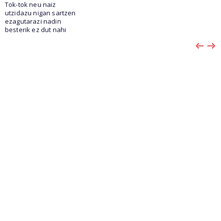
Tok-tok neu naiz
utzidazu nigan sartzen
ezagutarazi nadin
besterik ez dut nahi