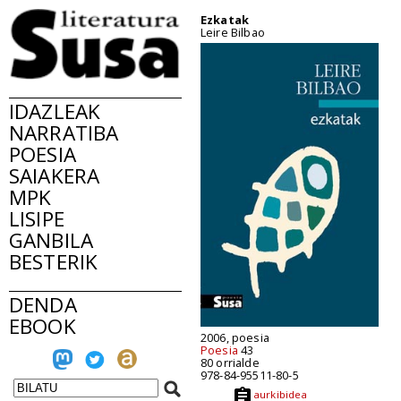
Ezkatak
Leire Bilbao
IDAZLEAK
NARRATIBA
POESIA
SAIAKERA
MPK
LISIPE
GANBILA
BESTERIK
DENDA
EBOOK
2006, poesia
Poesia
43
80 orrialde
978-84-95511-80-5
aurkibidea