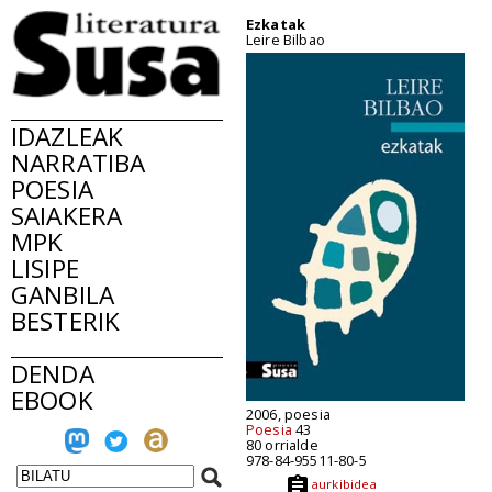
Ezkatak
Leire Bilbao
IDAZLEAK
NARRATIBA
POESIA
SAIAKERA
MPK
LISIPE
GANBILA
BESTERIK
DENDA
EBOOK
2006, poesia
Poesia
43
80 orrialde
978-84-95511-80-5
aurkibidea