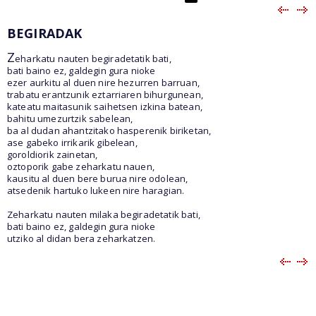
BEGIRADAK
Z
eharkatu nauten begiradetatik bati,
bati baino ez, galdegin gura nioke
ezer aurkitu al duen nire hezurren barruan,
trabatu erantzunik eztarriaren bihurgunean,
kateatu maitasunik saihetsen izkina batean,
bahitu umezurtzik sabelean,
ba al dudan ahantzitako hasperenik biriketan,
ase gabeko irrikarik gibelean,
goroldiorik zainetan,
oztoporik gabe zeharkatu nauen,
kausitu al duen bere burua nire odolean,
atsedenik hartuko lukeen nire haragian.
Zeharkatu nauten milaka begiradetatik bati,
bati baino ez, galdegin gura nioke
utziko al didan bera zeharkatzen.