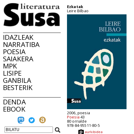
Ezkatak
Leire Bilbao
IDAZLEAK
NARRATIBA
POESIA
SAIAKERA
MPK
LISIPE
GANBILA
BESTERIK
DENDA
EBOOK
2006, poesia
Poesia
43
80 orrialde
978-84-95511-80-5
aurkibidea