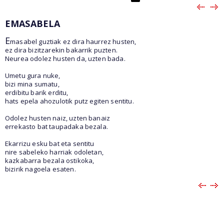
EMASABELA
E
masabel guztiak ez dira haurrez husten,
ez dira bizitzarekin bakarrik puzten.
Neurea odolez husten da, uzten bada.
Umetu gura nuke,
bizi mina sumatu,
erdibitu barik erditu,
hats epela ahozulotik putz egiten sentitu.
Odolez husten naiz, uzten banaiz
errekasto bat taupadaka bezala.
Ekarrizu esku bat eta sentitu
nire sabeleko harriak odoletan,
kazkabarra bezala ostikoka,
bizirik nagoela esaten.