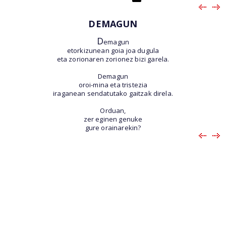
DEMAGUN
D
emagun
etorkizunean goia joa dugula
eta zorionaren zorionez bizi garela.
Demagun
oroi-mina eta tristezia
iraganean sendatutako gaitzak direla.
Orduan,
zer eginen genuke
gure orainarekin?