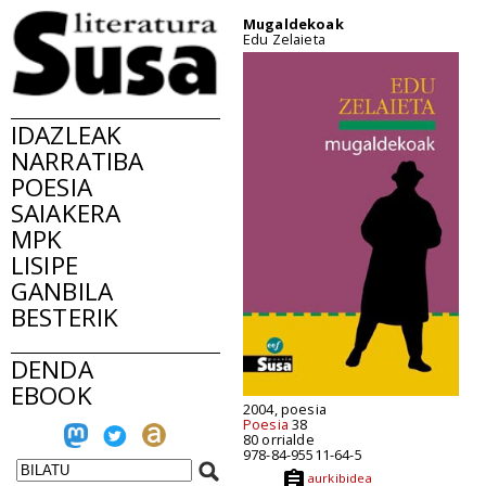
Mugaldekoak
Edu Zelaieta
IDAZLEAK
NARRATIBA
POESIA
SAIAKERA
MPK
LISIPE
GANBILA
BESTERIK
DENDA
EBOOK
2004, poesia
Poesia
38
80 orrialde
978-84-95511-64-5
aurkibidea