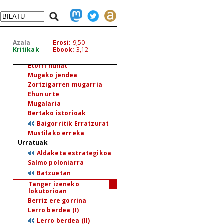
Aurkibidea
Azala
Erosi:
9,50
Mugaldean
Kritikak
Ebook:
3,12
Aduana zaharra
Etorri hunat
Mugako jendea
Zortzigarren mugarria
Ehun urte
Mugalaria
Bertako istorioak
Baigorritik Erratzurat
Mustilako erreka
Urratuak
Aldaketa estrategikoa
Salmo poloniarra
Batzuetan
Tanger izeneko
lokutorioan
Berriz ere gorrina
Lerro berdea (I)
Lerro berdea (II)