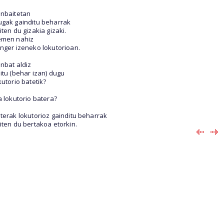
nbaitetan
gak gainditu beharrak
iten du gizakia gizaki.
men nahiz
nger izeneko lokutorioan.
nbat aldiz
itu (behar izan) dugu
kutorio batetik?
a lokutorio batera?
terak lokutorioz gainditu beharrak
iten du bertakoa etorkin.