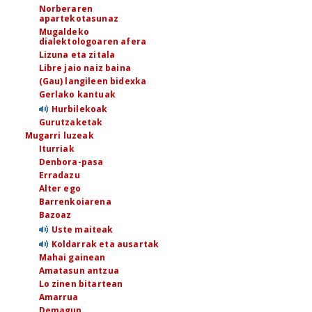
Norberaren
apartekotasunaz
Mugaldeko
dialektologoaren afera
Lizuna eta zitala
Libre jaio naiz baina
(Gau) langileen bidexka
Gerlako kantuak
Hurbilekoak
Gurutzaketak
Mugarri luzeak
Iturriak
Denbora-pasa
Erradazu
Alter ego
Barrenkoiarena
Bazoaz
Uste maiteak
Koldarrak eta ausartak
Mahai gainean
Amatasun antzua
Lo zinen bitartean
Amarrua
Demagun