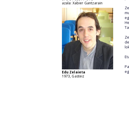
azala: Xabier Gantzarain
Ze
mu
eg
He
Ta
Ze
de
lo
Et
Pa
eg
Edu Zelaieta
1973, Gasteiz