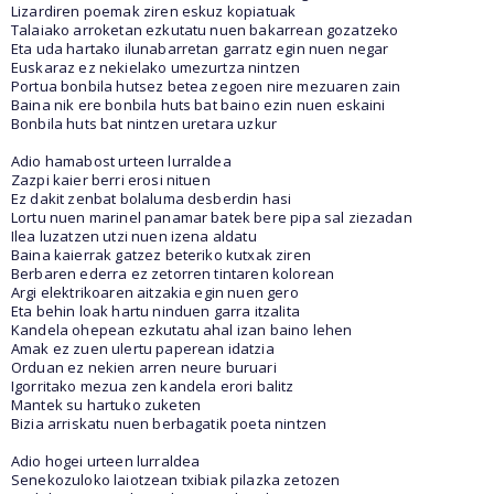
Lizardiren poemak ziren eskuz kopiatuak
Talaiako arroketan ezkutatu nuen bakarrean gozatzeko
Eta uda hartako ilunabarretan garratz egin nuen negar
Euskaraz ez nekielako umezurtza nintzen
Portua bonbila hutsez betea zegoen nire mezuaren zain
Baina nik ere bonbila huts bat baino ezin nuen eskaini
Bonbila huts bat nintzen uretara uzkur
Adio hamabost urteen lurraldea
Zazpi kaier berri erosi nituen
Ez dakit zenbat bolaluma desberdin hasi
Lortu nuen marinel panamar batek bere pipa sal ziezadan
Ilea luzatzen utzi nuen izena aldatu
Baina kaierrak gatzez beteriko kutxak ziren
Berbaren ederra ez zetorren tintaren kolorean
Argi elektrikoaren aitzakia egin nuen gero
Eta behin loak hartu ninduen garra itzalita
Kandela ohepean ezkutatu ahal izan baino lehen
Amak ez zuen ulertu paperean idatzia
Orduan ez nekien arren neure buruari
Igorritako mezua zen kandela erori balitz
Mantek su hartuko zuketen
Bizia arriskatu nuen berbagatik poeta nintzen
Adio hogei urteen lurraldea
Senekozuloko laiotzean txibiak pilazka zetozen