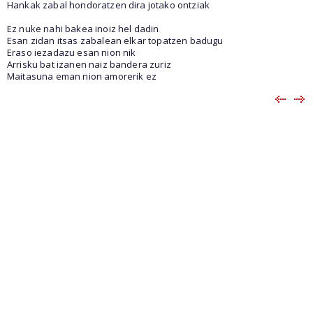
Hankak zabal hondoratzen dira jotako ontziak
Ez nuke nahi bakea inoiz hel dadin
Esan zidan itsas zabalean elkar topatzen badugu
Eraso iezadazu esan nion nik
Arrisku bat izanen naiz bandera zuriz
Maitasuna eman nion amorerik ez