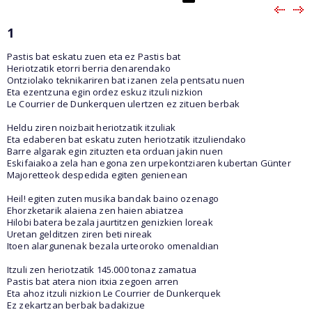
1
Pastis bat eskatu zuen eta ez Pastis bat
Heriotzatik etorri berria denarendako
Ontziolako teknikariren bat izanen zela pentsatu nuen
Eta ezentzuna egin ordez eskuz itzuli nizkion
Le Courrier de Dunkerquen ulertzen ez zituen berbak
Heldu ziren noizbait heriotzatik itzuliak
Eta edaberen bat eskatu zuten heriotzatik itzuliendako
Barre algarak egin zituzten eta orduan jakin nuen
Eskifaiakoa zela han egona zen urpekontziaren kubertan Günter
Majoretteok despedida egiten genienean
Heil! egiten zuten musika bandak baino ozenago
Ehorzketarik alaiena zen haien abiatzea
Hilobi batera bezala jaurtitzen genizkien loreak
Uretan gelditzen ziren beti nireak
Itoen alargunenak bezala urteoroko omenaldian
Itzuli zen heriotzatik 145.000 tonaz zamatua
Pastis bat atera nion itxia zegoen arren
Eta ahoz itzuli nizkion Le Courrier de Dunkerquek
Ez zekartzan berbak badakizue