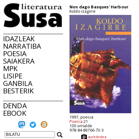
Non dago Basques' Harbour
Koldo Izagirre
IDAZLEAK
NARRATIBA
POESIA
SAIAKERA
MPK
LISIPE
GANBILA
BESTERIK
DENDA
EBOOK
1997, poesia
Poesia
21
130 orrialde
978-84-86766-73-3
aurkibidea