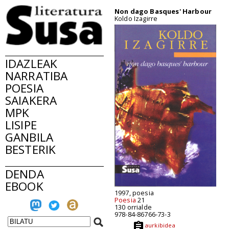
Non dago Basques' Harbour
Koldo Izagirre
IDAZLEAK
NARRATIBA
POESIA
SAIAKERA
MPK
LISIPE
GANBILA
BESTERIK
DENDA
EBOOK
1997, poesia
Poesia
21
130 orrialde
978-84-86766-73-3
aurkibidea