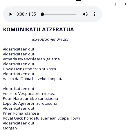
KOMUNIKATU ATZERATUA
Joxe Azurmendiri zor
Aldarrikatzen dut
Aldarrikatzen dut
Armada Invenciblearen galerna
Aldarrikatzen dut
David Livingstoneren sukarra
Aldarrikatzen dut
Vasco da Gama hiltzeko konplota
Aldarrikatzen dut
Americo Vespuccioren nekea
Pearl Harbourreko suntsipena
Lope de Agirreren zorotasuna
Aldarrikatzen dut
Prien komandantea
Royal Oack hondatu zuenean Scapa Flown
Aldarrikatzen dut
Morgan