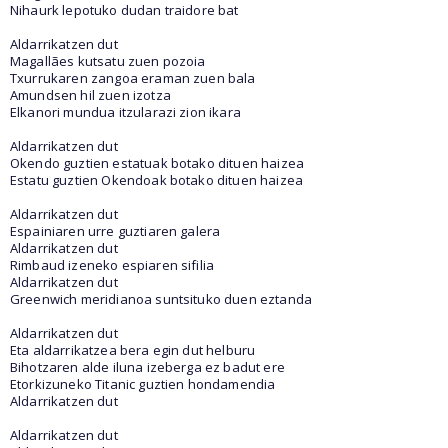
Nihaurk lepotuko dudan traidore bat
Aldarrikatzen dut
Magallães kutsatu zuen pozoia
Txurrukaren zangoa eraman zuen bala
Amundsen hil zuen izotza
Elkanori mundua itzularazi zion ikara
Aldarrikatzen dut
Okendo guztien estatuak botako dituen haizea
Estatu guztien Okendoak botako dituen haizea
Aldarrikatzen dut
Espainiaren urre guztiaren galera
Aldarrikatzen dut
Rimbaud izeneko espiaren sifilia
Aldarrikatzen dut
Greenwich meridianoa suntsituko duen eztanda
Aldarrikatzen dut
Eta aldarrikatzea bera egin dut helburu
Bihotzaren alde iluna izeberga ez badut ere
Etorkizuneko Titanic guztien hondamendia
Aldarrikatzen dut
Aldarrikatzen dut