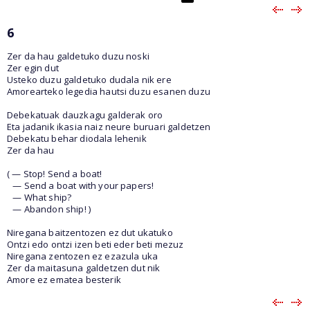
6
Zer da hau galdetuko duzu noski
Zer egin dut
Usteko duzu galdetuko dudala nik ere
Amorearteko legedia hautsi duzu esanen duzu
Debekatuak dauzkagu galderak oro
Eta jadanik ikasia naiz neure buruari galdetzen
Debekatu behar diodala lehenik
Zer da hau
( — Stop! Send a boat!
— Send a boat with your papers!
— What ship?
— Abandon ship! )
Niregana baitzentozen ez dut ukatuko
Ontzi edo ontzi izen beti eder beti mezuz
Niregana zentozen ez ezazula uka
Zer da maitasuna galdetzen dut nik
Amore ez ematea besterik