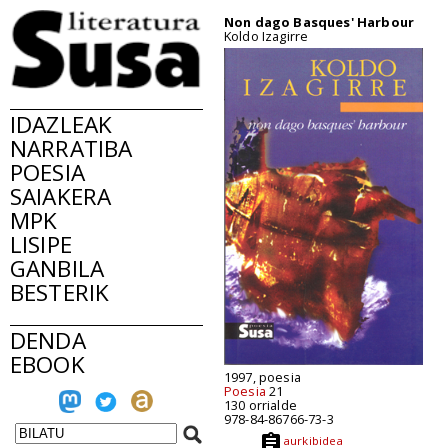
Non dago Basques' Harbour
Koldo Izagirre
IDAZLEAK
NARRATIBA
POESIA
SAIAKERA
MPK
LISIPE
GANBILA
BESTERIK
DENDA
EBOOK
1997, poesia
Poesia
21
130 orrialde
978-84-86766-73-3
aurkibidea