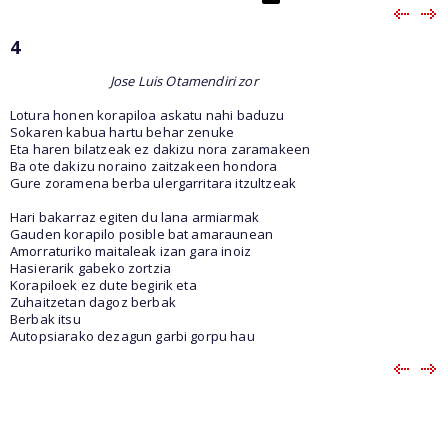
4
Jose Luis Otamendiri zor
Lotura honen korapiloa askatu nahi baduzu
Sokaren kabua hartu behar zenuke
Eta haren bilatzeak ez dakizu nora zaramakeen
Ba ote dakizu noraino zaitzakeen hondora
Gure zoramena berba ulergarritara itzultzeak
Hari bakarraz egiten du lana armiarmak
Gauden korapilo posible bat amaraunean
Amorraturiko maitaleak izan gara inoiz
Hasierarik gabeko zortzia
Korapiloek ez dute begirik eta
Zuhaitzetan dagoz berbak
Berbak itsu
Autopsiarako dezagun garbi gorpu hau