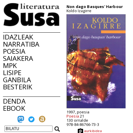
Non dago Basques' Harbour
Koldo Izagirre
IDAZLEAK
NARRATIBA
POESIA
SAIAKERA
MPK
LISIPE
GANBILA
BESTERIK
DENDA
EBOOK
1997, poesia
Poesia
21
130 orrialde
978-84-86766-73-3
aurkibidea