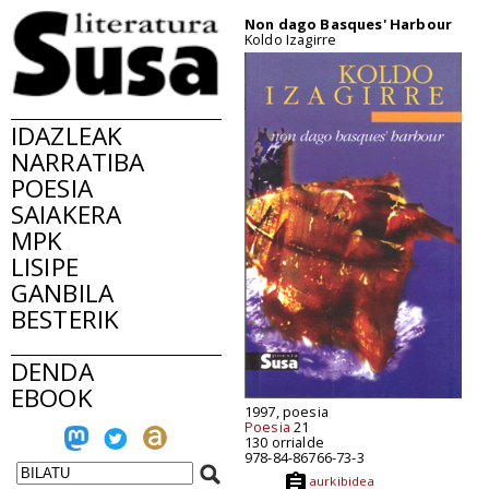
Non dago Basques' Harbour
Koldo Izagirre
IDAZLEAK
NARRATIBA
POESIA
SAIAKERA
MPK
LISIPE
GANBILA
BESTERIK
DENDA
EBOOK
1997, poesia
Poesia
21
130 orrialde
978-84-86766-73-3
aurkibidea