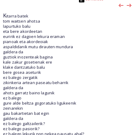
K
itarra batek
tom waitsen ahotsa
lapurtuko balu
eta bere akordeetan
euririk ez dagoen lekura eraman
pianoak eta akordeoiak
aspaldidanik mutu dirauten mundura
galdera da
guztiok inozenteak bagina
kale zakur gosetienak ere
klake dantzatuko balu
bere gosea aseturik
ez balego zergatik
zikinkeria artean paseatu beharrik
galdera da
ahots garratz baino lagunik
ez balego
gure alde beltza gogoratuko ligukeenik
zeinarekin
gau bakartietan bat egin
galdera da
ez balego galtzailerik?
ez balego pasiorik?
ez balego lekurik non nekea pausatu ahal?