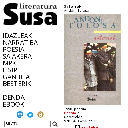
Satorrak
Andoni Tolosa
IDAZLEAK
NARRATIBA
POESIA
SAIAKERA
MPK
LISIPE
GANBILA
BESTERIK
DENDA
EBOOK
1990, poesia
Poesia
7
62 orrialde
978-84-86766-22-1
aurkibidea