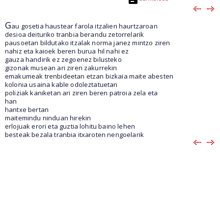
G
au gosetia haustear farola itzalien haurtzaroan
desioa deituriko tranbia berandu zetorrelarik
pausoetan bildutako itzalak norma janez mintzo ziren
nahiz eta kaioek beren burua hil nahi ez
gauza handirik ez zegoenez bilusteko
gizonak musean ari ziren zakurrekin
emakumeak trenbideetan etzan bizkaia maite abesten
kolonia usaina kable odoleztatuetan
poliziak kaniketan ari ziren beren patroia zela eta
han
hantxe bertan
maitemindu ninduan hirekin
erlojuak erori eta guztia lohitu baino lehen
besteak bezala tranbia itxaroten nengoelarik