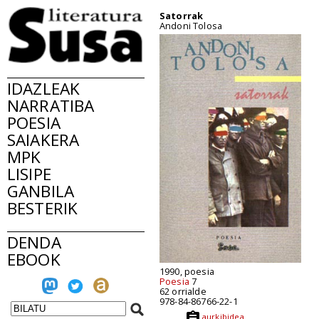
Satorrak
Andoni Tolosa
IDAZLEAK
NARRATIBA
POESIA
SAIAKERA
MPK
LISIPE
GANBILA
BESTERIK
DENDA
EBOOK
1990, poesia
Poesia
7
62 orrialde
978-84-86766-22-1
aurkibidea