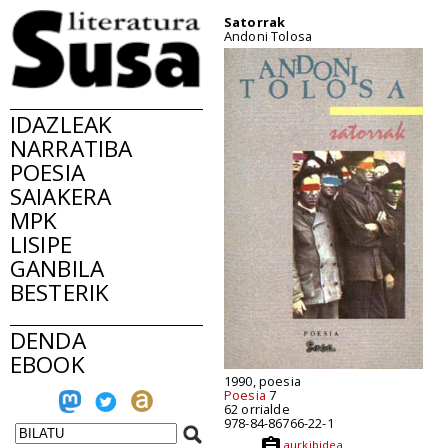
Satorrak
Andoni Tolosa
IDAZLEAK
NARRATIBA
POESIA
SAIAKERA
MPK
LISIPE
GANBILA
BESTERIK
DENDA
EBOOK
1990, poesia
Poesia
7
62 orrialde
978-84-86766-22-1
aurkibidea