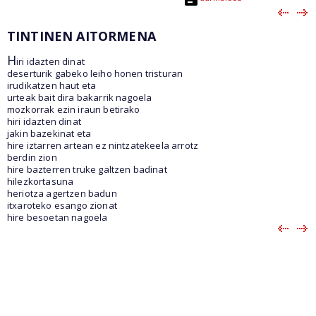
TINTINEN AITORMENA
H
iri idazten dinat
deserturik gabeko leiho honen tristuran
irudikatzen haut eta
urteak bait dira bakarrik nagoela
mozkorrak ezin iraun betirako
hiri idazten dinat
jakin bazekinat eta
hire iztarren artean ez nintzatekeela arrotz
berdin zion
hire bazterren truke galtzen badinat
hilezkortasuna
heriotza agertzen badun
itxaroteko esango zionat
hire besoetan nagoela