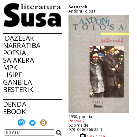
Satorrak
Andoni Tolosa
IDAZLEAK
NARRATIBA
POESIA
SAIAKERA
MPK
LISIPE
GANBILA
BESTERIK
DENDA
EBOOK
1990, poesia
Poesia
7
62 orrialde
978-84-86766-22-1
aurkibidea