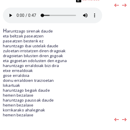
H
aruntzago sirenak daude
eta beltzak paseatzen
paseatzen besterik ez
haruntzago ibai ustelak daude
zuloetan irristatzen diren dragoiak
dragoietan bilusten diren gogoak
eta gogoetan odolusten den eguna
haruntzago erraldoiak bizi dira
etxe errealdoiak
gose erraldoia
doinu erraldoien traizioetan
lokartuak
haruntzago begiak daude
hemen bezalaxe
haruntzago pausoak daude
hemen bezalaxe
korrikarako ahaleginak
hemen bezalaxe