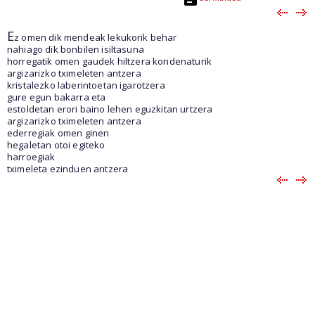
E
z omen dik mendeak lekukorik behar
nahiago dik bonbilen isiltasuna
horregatik omen gaudek hiltzera kondenaturik
argizarizko tximeleten antzera
kristalezko laberintoetan igarotzera
gure egun bakarra eta
estoldetan erori baino lehen eguzkitan urtzera
argizarizko tximeleten antzera
ederregiak omen ginen
hegaletan otoi egiteko
harroegiak
tximeleta ezinduen antzera