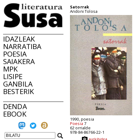
Satorrak
Andoni Tolosa
IDAZLEAK
NARRATIBA
POESIA
SAIAKERA
MPK
LISIPE
GANBILA
BESTERIK
DENDA
EBOOK
1990, poesia
Poesia
7
62 orrialde
978-84-86766-22-1
aurkibidea