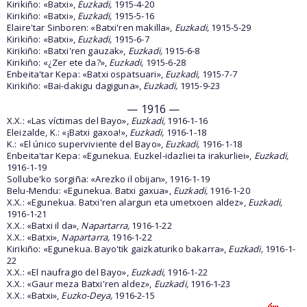
Kirikiño: «Batxi»,
Euzkadi,
1915-4-20
Kirikiño: «Batxi»,
Euzkadi,
1915-5-16
Elaire'tar Sinboren: «Batxi'ren makilla»,
Euzkadi,
1915-5-29
Kirikiño: «Batxi»,
Euzkadi,
1915-6-7
Kirikiño: «Batxi'ren gauzak»,
Euzkadi,
1915-6-8
Kirikiño: «¿Zer ete da?»,
Euzkadi,
1915-6-28
Enbeita'tar Kepa: «Batxi ospatsuari»,
Euzkadi,
1915-7-7
Kirikiño: «Bai-dakigu dagiguna»,
Euzkadi,
1915-9-23
— 1916 —
X.X.: «Las víctimas del Bayo»,
Euzkadi,
1916-1-16
Eleizalde, K.: «¡Batxi gaxoa!»,
Euzkadi,
1916-1-18
K.: «El único superviviente del Bayo»,
Euzkadi,
1916-1-18
Enbeita'tar Kepa: «Egunekua. Euzkel-idazliei ta irakurliei»,
Euzkadi,
1916-1-19
Sollube'ko sorgiña: «Arezko il obijan», 1916-1-19
Belu-Mendu: «Egunekua. Batxi gaxua»,
Euzkadi,
1916-1-20
X.X.: «Egunekua. Batxi'ren alargun eta umetxoen aldez»,
Euzkadi,
1916-1-21
X.X.: «Batxi il da»,
Napartarra,
1916-1-22
X.X.: «Batxi»,
Napartarra,
1916-1-22
Kirikiño: «Egunekua. Bayo'tik gaizkaturiko bakarra»,
Euzkadi,
1916-1-
22
X.X.: «El naufragio del Bayo»,
Euzkadi,
1916-1-22
X.X.: «Gaur meza Batxi'ren aldez»,
Euzkadi,
1916-1-23
X.X.: «Batxi»,
Euzko-Deya,
1916-2-15