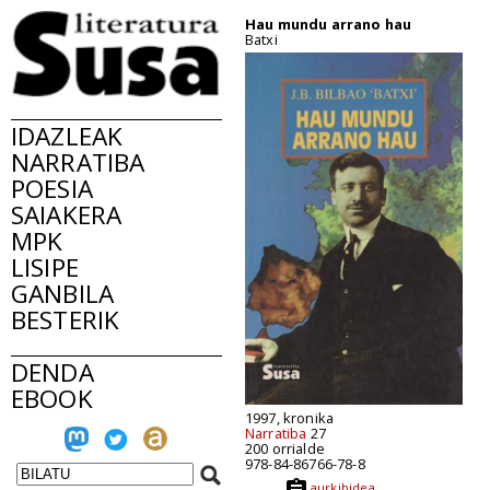
Hau mundu arrano hau
Batxi
IDAZLEAK
NARRATIBA
POESIA
SAIAKERA
MPK
LISIPE
GANBILA
BESTERIK
DENDA
EBOOK
1997, kronika
Narratiba
27
200 orrialde
978-84-86766-78-8
aurkibidea