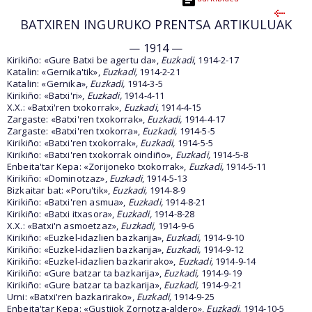
BATXIREN INGURUKO PRENTSA ARTIKULUAK
— 1914 —
Kirikiño: «Gure Batxi be agertu da»,
Euzkadi
, 1914-2-17
Katalin: «Gernika'tik»,
Euzkadi,
1914-2-21
Katalin: «Gernika»,
Euzkadi,
1914-3-5
Kirikiño: «Batxi'ri»,
Euzkadi,
1914-4-11
X.X.: «Batxi'ren txokorrak»,
Euzkadi
, 1914-4-15
Zargaste: «Batxi'ren txokorrak»,
Euzkadi,
1914-4-17
Zargaste: «Batxi'ren txokorra»,
Euzkadi,
1914-5-5
Kirikiño: «Batxi'ren txokorrak»,
Euzkadi,
1914-5-5
Kirikiño: «Batxi'ren txokorrak oindiño»,
Euzkadi,
1914-5-8
Enbeita'tar Kepa: «Zorijoneko txokorrak»,
Euzkadi,
1914-5-11
Kirikiño: «Dominotzaz»,
Euzkadi
, 1914-5-13
Bizkaitar bat: «Poru'tik»,
Euzkadi,
1914-8-9
Kirikiño: «Batxi'ren asmua»,
Euzkadi,
1914-8-21
Kirikiño: «Batxi itxasora»,
Euzkadi,
1914-8-28
X.X.: «Batxi'n asmoetzaz»,
Euzkadi,
1914-9-6
Kirikiño: «Euzkel-idazlien bazkarija»,
Euzkadi,
1914-9-10
Kirikiño: «Euzkel-idazlien bazkarija»,
Euzkadi,
1914-9-12
Kirikiño: «Euzkel-idazlien bazkarirako»,
Euzkadi,
1914-9-14
Kirikiño: «Gure batzar ta bazkarija»,
Euzkadi,
1914-9-19
Kirikiño: «Gure batzar ta bazkarija»,
Euzkadi,
1914-9-21
Urni: «Batxi'ren bazkarirako»,
Euzkadi,
1914-9-25
Enbeita'tar Kepa: «Gustijok Zornotza-aldero»,
Euzkadi,
1914-10-5