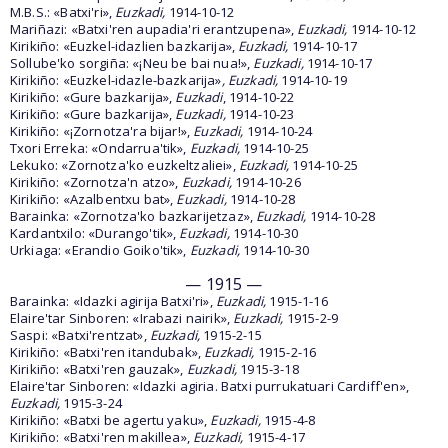
M.B.S.: «Batxi'ri»,
Euzkadi,
1914-10-12
Mariñazi: «Batxi'ren aupadia'ri erantzupena»,
Euzkadi,
1914-10-12
Kirikiño: «Euzkel-idazlien bazkarija»,
Euzkadi,
1914-10-17
Sollube'ko sorgiña: «¡Neu be bai nua!»,
Euzkadi,
1914-10-17
Kirikiño: «Euzkel-idazle-bazkarija»
, Euzkadi,
1914-10-19
Kirikiño: «Gure bazkarija»,
Euzkadi
, 1914-10-22
Kirikiño: «Gure bazkarija»,
Euzkadi,
1914-10-23
Kirikiño: «¡Zornotza'ra bijar!»,
Euzkadi,
1914-10-24
Txori Erreka: «Ondarrua'tik»,
Euzkadi,
1914-10-25
Lekuko: «Zornotza'ko euzkeltzaliei»,
Euzkadi,
1914-10-25
Kirikiño: «Zornotza'n atzo»,
Euzkadi,
1914-10-26
Kirikiño: «Azalbentxu bat»,
Euzkadi,
1914-10-28
Barainka: «Zornotza'ko bazkarijetzaz»,
Euzkadi,
1914-10-28
Kardantxilo: «Durango'tik»,
Euzkadi,
1914-10-30
Urkiaga: «Erandio Goiko'tik»,
Euzkadi,
1914-10-30
— 1915 —
Barainka: «Idazki agirija Batxi'ri»,
Euzkadi,
1915-1-16
Elaire'tar Sinboren: «Irabazi nairik»,
Euzkadi,
1915-2-9
Saspi: «Batxi'rentzat»,
Euzkadi,
1915-2-15
Kirikiño: «Batxi'ren itandubak»,
Euzkadi,
1915-2-16
Kirikiño: «Batxi'ren gauzak»,
Euzkadi,
1915-3-18
Elaire'tar Sinboren: «Idazki agiria. Batxi purrukatuari Cardiff'en»,
Euzkadi,
1915-3-24
Kirikiño: «Batxi be agertu yaku»,
Euzkadi,
1915-4-8
Kirikiño: «Batxi'ren makillea»,
Euzkadi,
1915-4-17