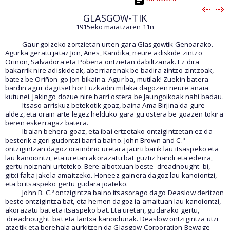
GLASGOW-TIK
1915eko maiatzaren 11n
Gaur goizeko zortzietan urten gara Glasgowtik Genoarako.
Agurka geratu jataz Jon, Anes, Kandika, neure adiskide zintzo
Oriñon, Salvadora eta Pobeña ontzietan dabiltzanak. Ez dira
bakarrik nire adiskideak, aberriarenak be badira zintzo-zintzoak,
batez be Oriñon-go Jon bikaina. Agur ba, mutilak! Zuekin batera
bardin agur dagitset hor Euzkadin milaka dagozen neure anaia
kutunei. Jakingo dozue nire barri ostera be Jaungoikoak nahi badau.
Itsaso arriskuz betekotik goaz, baina Ama Birjina da gure
aldez, eta orain arte legez helduko gara gu ostera be goazen tokira
beren eskerragaz batera.
Ibaian behera goaz, eta ibai ertzetako ontzigintzetan ez da
besterik ageri gudontzi barria baino. John Brown and C.º
ontzigintzan dagoz oraindino uretara jaurti barik lau itsaspeko eta
lau kanoiontzi, eta uretan akorazatu bat guztiz handi eta ederra,
gertu noiznahi urteteko. Bere albotxuan beste 'dreadnought' bi,
gitxi falta jakela amaitzeko. Honeez gainera dagoz lau kanoiontzi,
eta bi itsaspeko gertu gudara joateko.
John B. C.º ontzigintza baino itsasorago dago Deaslow deritzon
beste ontzigintza bat, eta hemen dagoz ia amaituan lau kanoiontzi,
akorazatu bat eta itsaspeko bat. Eta uretan, gudarako gertu,
'dreadnought' bat eta lantxa kanoidunak. Deaslow ontzigintza utzi
atzetik eta berehala aurkitzen da Glasgow Corporation Bewage