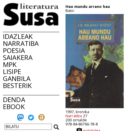
Hau mundu arrano hau
Batxi
IDAZLEAK
NARRATIBA
POESIA
SAIAKERA
MPK
LISIPE
GANBILA
BESTERIK
DENDA
EBOOK
1997, kronika
Narratiba
27
200 orrialde
978-84-86766-78-8
aurkibidea