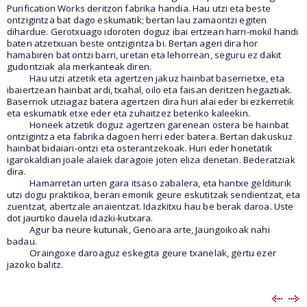
Purification Works deritzon fabrika handia. Hau utzi eta beste
ontzigintza bat dago eskumatik; bertan lau zamaontzi egiten
dihardue. Gerotxuago idoroten doguz ibai ertzean harri-mokil handi
baten atzetxuan beste ontzigintza bi. Bertan ageri dira hor
hamabiren bat ontzi barri, uretan eta lehorrean, seguru ez dakit
gudontziak ala merkanteak diren.
Hau utzi atzetik eta agertzen jakuz hainbat baserrietxe, eta
ibaiertzean hainbat ardi, txahal, oilo eta faisan deritzen hegaztiak.
Baserriok utziagaz batera agertzen dira huri alai eder bi ezkerretik
eta eskumatik etxe eder eta zuhaitzez beteriko kaleekin.
Honeek atzetik doguz agertzen garenean ostera be hainbat
ontzigintza eta fabrika dagoen herri eder batera. Bertan dakuskuz
hainbat bidaiari-ontzi eta osterantzekoak. Huri eder honetatik
igarokaldian joale alaiek daragoie joten eliza denetan. Bederatziak
dira.
Hamarretan urten gara itsaso zabalera, eta hantxe gelditurik
utzi dogu praktikoa, berari emonik geure eskutitzak sendientzat, eta
zuentzat, abertzale anaientzat. Idazkitxu hau be berak daroa. Uste
dot jaurtiko dauela idazki-kutxara.
Agur ba neure kutunak, Genoara arte, Jaungoikoak nahi
badau.
Oraingoxe daroaguz eskegita geure txanelak, gertu ezer
jazoko balitz.