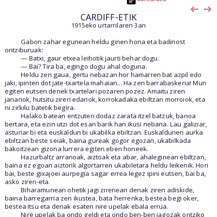
CARDIFF-ETIK
1915eko urtarrilaren 3an
Gabon zahar egunean heldu ginen hona eta badinost
ontziburuak:
— Batxi, gaur etxea leihotik jaurti behar dogu.
— Bai? Tira ba, egingo dogu ahal doguna.
Heldu zen gaua, gertu nebazan hor hamarren bat azpil edo
jaki, ipinten dot jate-txartela mahaian... Ha zen barrabaskeria! Mun
egiten eutsen denek txartelari pozaren pozez. Amaitu ziren
janariok, hutsitu ziren edariok, korrokadaka ebiltzan morroiok, eta
ni zirkilu batetik begira.
Halako batean entzuten dodaz zarata itzel batzuk, banoa
bertara, eta ezin utzi dot esan barik han ikusi nebana. Lau galiziar,
asturiar bi eta euskaldun bi ukabilka ebiltzan. Euskaldunen aurka
ebiltzan beste seiak, baina gureak gogor egozan, ukabilkada
bakoitzean gizona lurrera egiten eben honeek.
Hazurbaltz arranoak, aiztoak eta abar, ahaleginean ebiltzan,
baina ez egoan aiztorik algortarren ukabiletara heldu leikenik. Hori
bai, beste gixajoei aurpegia sagar errea legez ipini eutsen, bai ba,
asko ziren-eta.
Biharamunean ohetik jagi zirenean denak ziren adiskide,
baina barregarria zen ikustea, bata herrenka, bestea begi oker,
bestea itsu eta denak esaten nire upelak ebala errua.
Nire upelak ba ondo geldi eta ondo ben-ben jagozak ontziko