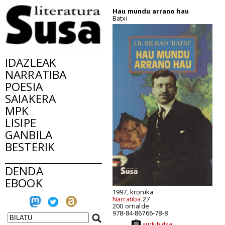
Hau mundu arrano hau
Batxi
IDAZLEAK
NARRATIBA
POESIA
SAIAKERA
MPK
LISIPE
GANBILA
BESTERIK
DENDA
EBOOK
1997, kronika
Narratiba
27
200 orrialde
978-84-86766-78-8
aurkibidea