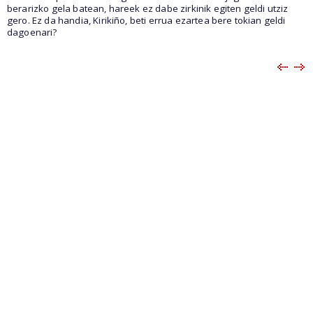
berarizko gela batean, hareek ez dabe zirkinik egiten geldi utziz
gero. Ez da handia, Kirikiño, beti errua ezartea bere tokian geldi
dagoenari?