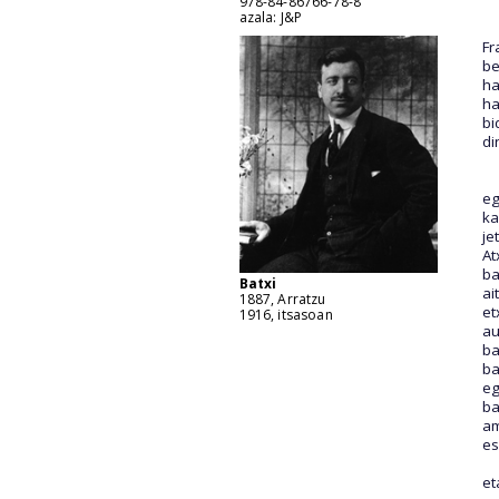
978-84-86766-78-8
azala: J&P
Fr
be
ha
ha
bi
di
eg
ka
je
At
ba
Batxi
ai
1887, Arratzu
et
1916, itsasoan
au
ba
ba
eg
ba
am
es
et