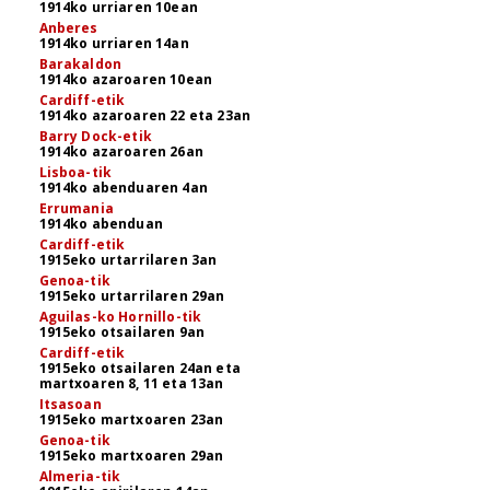
1914ko urriaren 10ean
Anberes
1914ko urriaren 14an
Barakaldon
1914ko azaroaren 10ean
Cardiff-etik
1914ko azaroaren 22 eta 23an
Barry Dock-etik
1914ko azaroaren 26an
Lisboa-tik
1914ko abenduaren 4an
Errumania
1914ko abenduan
Cardiff-etik
1915eko urtarrilaren 3an
Genoa-tik
1915eko urtarrilaren 29an
Aguilas-ko Hornillo-tik
1915eko otsailaren 9an
Cardiff-etik
1915eko otsailaren 24an eta
martxoaren 8, 11 eta 13an
Itsasoan
1915eko martxoaren 23an
Genoa-tik
1915eko martxoaren 29an
Almeria-tik