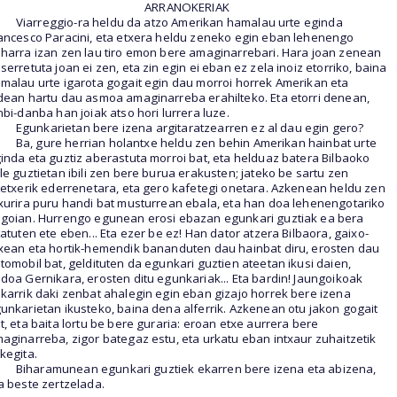
ARRANOKERIAK
Viarreggio-ra heldu da atzo Amerikan hamalau urte eginda
ancesco Paracini, eta etxera heldu zeneko egin eban lehenengo
harra izan zen lau tiro emon bere amaginarrebari. Hara joan zenean
serretuta joan ei zen, eta zin egin ei eban ez zela inoiz etorriko, baina
malau urte igarota gogait egin dau morroi horrek Amerikan eta
dean hartu dau asmoa amaginarreba erahilteko. Eta etorri denean,
nbi-danba han joiak atso hori lurrera luze.
Egunkarietan bere izena argitaratzearren ez al dau egin gero?
Ba, gure herrian holantxe heldu zen behin Amerikan hainbat urte
inda eta guztiz aberastuta morroi bat, eta helduaz batera Bilbaoko
le guztietan ibili zen bere burua erakusten; jateko be sartu zen
tetxerik ederrenetara, eta gero kafetegi onetara. Azkenean heldu zen
xurira puru handi bat musturrean ebala, eta han doa lehenengotariko
goian. Hurrengo egunean erosi ebazan egunkari guztiak ea bera
tatuten ete eben... Eta ezer be ez! Han dator atzera Bilbaora, gaixo-
xean eta hortik-hemendik bananduten dau hainbat diru, erosten dau
tomobil bat, geldituten da egunkari guztien ateetan ikusi daien,
doa Gernikara, erosten ditu egunkariak... Eta bardin! Jaungoikoak
karrik daki zenbat ahalegin egin eban gizajo horrek bere izena
unkarietan ikusteko, baina dena alferrik. Azkenean otu jakon gogait
t, eta baita lortu be bere guraria: eroan etxe aurrera bere
aginarreba, zigor bategaz estu, eta urkatu eban intxaur zuhaitzetik
kegita.
Biharamunean egunkari guztiek ekarren bere izena eta abizena,
a beste zertzelada.