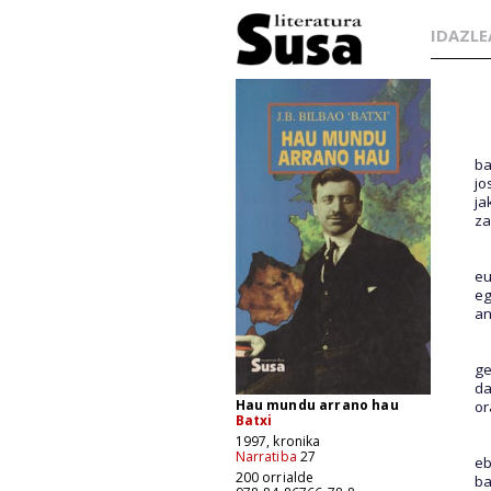
IDAZLE
ba
jo
ja
za
eu
eg
an
ge
da
Hau mundu arrano hau
or
Batxi
1997, kronika
Narratiba
27
eb
200 orrialde
ba