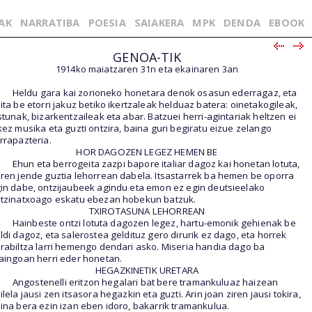
AK
NARRATIBA
POESIA
SAIAKERA
MPK
DENDA
EBOOK
GENOA-TIK
1914ko maiatzaren 31n eta ekainaren 3an
Heldu gara kai zorioneko honetara denok osasun ederragaz, eta
ita be etorri jakuz betiko ikertzaleak helduaz batera: oinetakogileak,
stunak, bizarkentzaileak eta abar. Batzuei herri-agintariak heltzen ei
kez musika eta guzti ontzira, baina guri begiratu eizue zelango
rrapazteria.
HOR DAGOZEN LEGEZ HEMEN BE
Ehun eta berrogeita zazpi bapore italiar dagoz kai honetan lotuta,
ren jende guztia lehorrean dabela. Itsastarrek ba hemen be oporra
in dabe, ontzijaubeek agindu eta emon ez egin deutsieelako
tzinatxoago eskatu ebezan hobekun batzuk.
TXIROTASUNA LEHORREAN
Hainbeste ontzi lotuta dagozen legez, hartu-emonik gehienak be
ldi dagoz, eta salerostea geldituz gero dirurik ez dago, eta horrek
rabiltza larri hemengo dendari asko. Miseria handia dago ba
aingoan herri eder honetan.
HEGAZKINETIK URETARA
Angostenelli eritzon hegalari bat bere tramankuluaz haizean
ilela jausi zen itsasora hegazkin eta guzti. Arin joan ziren jausi tokira,
ina bera ezin izan eben idoro, bakarrik tramankulua.