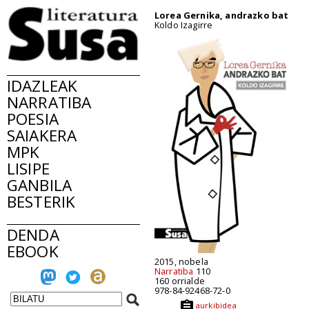
Lorea Gernika, andrazko bat
Koldo Izagirre
IDAZLEAK
NARRATIBA
POESIA
SAIAKERA
MPK
LISIPE
GANBILA
BESTERIK
DENDA
EBOOK
2015, nobela
Narratiba
110
160 orrialde
978-84-92468-72-0
aurkibidea