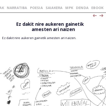
AK
NARRATIBA
POESIA
SAIAKERA
MPK
DENDA
EBOOK
Ez dakit nire aukeren gainetik
amesten ari naizen
Ez dakit nire aukeren gainetik amesten ari naizen.