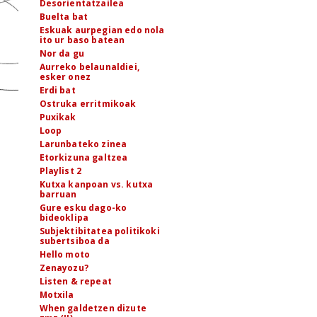
Desorientatzailea
Buelta bat
Eskuak aurpegian edo nola
ito ur baso batean
Nor da gu
Aurreko belaunaldiei,
esker onez
Erdi bat
Ostruka erritmikoak
Puxikak
Loop
Larunbateko zinea
Etorkizuna galtzea
Playlist 2
Kutxa kanpoan vs. kutxa
barruan
Gure esku dago-ko
bideoklipa
Subjektibitatea politikoki
subertsiboa da
Hello moto
Zenayozu?
Listen & repeat
Motxila
When galdetzen dizute