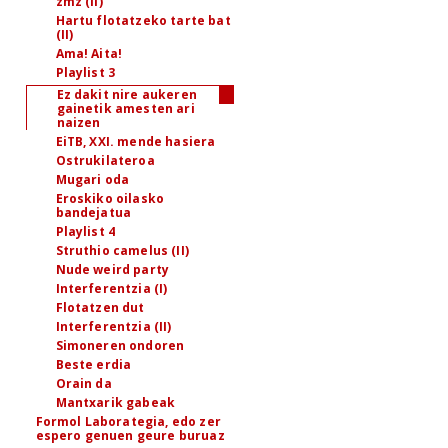
zmz (II)
Hartu flotatzeko tarte bat
(II)
Ama! Aita!
Playlist 3
Ez dakit nire aukeren
gainetik amesten ari
naizen
EiTB, XXI. mende hasiera
Ostrukilateroa
Mugari oda
Eroskiko oilasko
bandejatua
Playlist 4
Struthio camelus (II)
Nude weird party
Interferentzia (I)
Flotatzen dut
Interferentzia (II)
Simoneren ondoren
Beste erdia
Orain da
Mantxarik gabeak
Formol Laborategia, edo zer
espero genuen geure buruaz