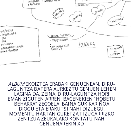
ALBUM
EKOIZTEA ERABAKI GENUENEAN, DIRU-
LAGUNTZA BATERA AURKEZTU GENUEN LEHEN
LAGINA DA, ZEINA, DIRU-LAGUNTZA HORI
EMAN ZIGUTEN ARREN, BAGENEKIEN “HOBETU
BEHARRA” ZEGOELA, BAINA GUK KARIÑOA
DIOGU ETA ERAKUTSI NAHI DIZUEGU,
MOMENTU HARTAN GURETZAT IZUGARRIZKO
ZENTZUA ZEUKALAKO KONTATU NAHI
GENUENAREKIN XD