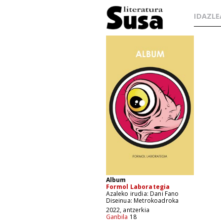
IDAZLE
Album
Formol Laborategia
Azaleko irudia: Dani Fano
Diseinua: Metrokoadroka
2022, antzerkia
Ganbila
18