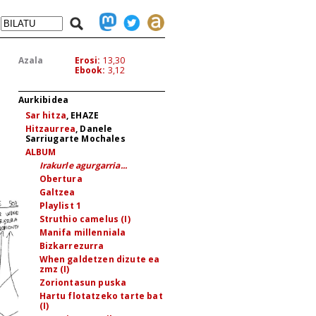
Azala
Erosi:
13,30
Ebook:
3,12
Aurkibidea
Sar hitza
, EHAZE
Hitzaurrea
, Danele
Sarriugarte Mochales
ALBUM
Irakurle agurgarria...
Obertura
Galtzea
Playlist 1
Struthio camelus (I)
Manifa millenniala
Bizkarrezurra
When galdetzen dizute ea
zmz (I)
Zoriontasun puska
Hartu flotatzeko tarte bat
(I)