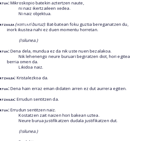
ertua:
Mikroskopio batekin aztertzen naute,
ni naiz ikertzaileen xedea.
Ni naiz objektua.
ertzailea
(
ikertua
ri buruz)
: Bat-batean foku guztia bereganatzen du,
inork ikustea nahi ez duen momentu horretan.
(Isilunea.)
ertua:
Dena dela, mundua ez da nik uste nuen bezalakoa.
Nik lehenengo neure buruari begiratzen diot, hori egitea
berria omen da.
Likidoa naiz.
ertzailea:
Kristalezkoa da.
ertua:
Dena hain erraz eman didaten arren ez dut aurrera egiten.
ertzailea:
Errudun sentitzen da.
ertua:
Errudun sentitzen naiz.
Kostatzen zait naizen hori bakean uztea.
Neure burua justifikatzen dudala justifikatzen dut.
(Isilunea.)