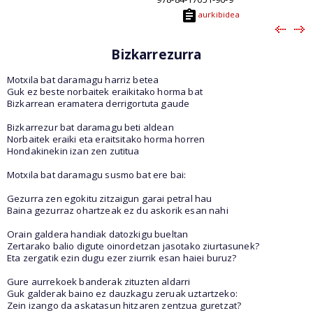
aurkibidea
Bizkarrezurra
Motxila bat daramagu harriz betea
Guk ez beste norbaitek eraikitako horma bat
Bizkarrean eramatera derrigortuta gaude
Bizkarrezur bat daramagu beti aldean
Norbaitek eraiki eta eraitsitako horma horren
Hondakinekin izan zen zutitua
Motxila bat daramagu susmo bat ere bai:
Gezurra zen egokitu zitzaigun garai petral hau
Baina gezurraz ohartzeak ez du askorik esan nahi
Orain galdera handiak datozkigu bueltan
Zertarako balio digute oinordetzan jasotako ziurtasunek?
Eta zergatik ezin dugu ezer ziurrik esan haiei buruz?
Gure aurrekoek banderak zituzten aldarri
Guk galderak baino ez dauzkagu zeruak uztartzeko:
Zein izango da askatasun hitzaren zentzua guretzat?