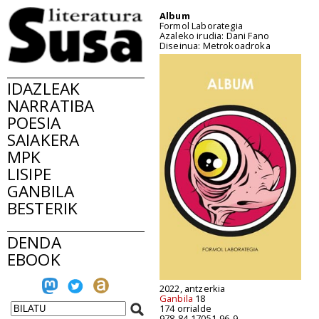
Album
Formol Laborategia
Azaleko irudia: Dani Fano
Diseinua: Metrokoadroka
IDAZLEAK
NARRATIBA
POESIA
SAIAKERA
MPK
LISIPE
GANBILA
BESTERIK
DENDA
EBOOK
2022, antzerkia
Ganbila
18
174 orrialde
978-84-17051-96-9