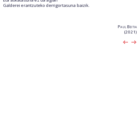
Eta askatasuna ez da agian
Galderei erantzuteko derrigortasuna baizik.
Paul Beitia
(2021)