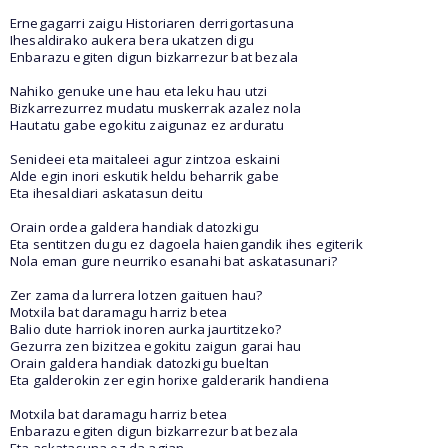
Ernegagarri zaigu Historiaren derrigortasuna
Ihesaldirako aukera bera ukatzen digu
Enbarazu egiten digun bizkarrezur bat bezala
Nahiko genuke une hau eta leku hau utzi
Bizkarrezurrez mudatu muskerrak azalez nola
Hautatu gabe egokitu zaigunaz ez arduratu
Senideei eta maitaleei agur zintzoa eskaini
Alde egin inori eskutik heldu beharrik gabe
Eta ihesaldiari askatasun deitu
Orain ordea galdera handiak datozkigu
Eta sentitzen dugu ez dagoela haiengandik ihes egiterik
Nola eman gure neurriko esanahi bat askatasunari?
Zer zama da lurrera lotzen gaituen hau?
Motxila bat daramagu harriz betea
Balio dute harriok inoren aurka jaurtitzeko?
Gezurra zen bizitzea egokitu zaigun garai hau
Orain galdera handiak datozkigu bueltan
Eta galderokin zer egin horixe galderarik handiena
Motxila bat daramagu harriz betea
Enbarazu egiten digun bizkarrezur bat bezala