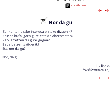
aurkibidea
Nor da gu
Zer konta nezake interesa piztuko dizuenik?
Zeinen bufoi gara gure estolda aberatsetan?
Zerk erretzen du gure gogoa?
Bada batzen gaituenik?
Eta, nor da gu?
Nor, da gu.
Itu Banda
Ituskizuna
(2015)