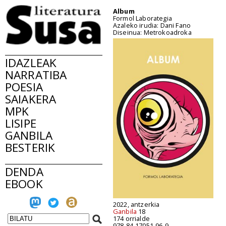
Album
Formol Laborategia
Azaleko irudia: Dani Fano
Diseinua: Metrokoadroka
IDAZLEAK
NARRATIBA
POESIA
SAIAKERA
MPK
LISIPE
GANBILA
BESTERIK
DENDA
EBOOK
2022, antzerkia
Ganbila
18
174 orrialde
978-84-17051-96-9